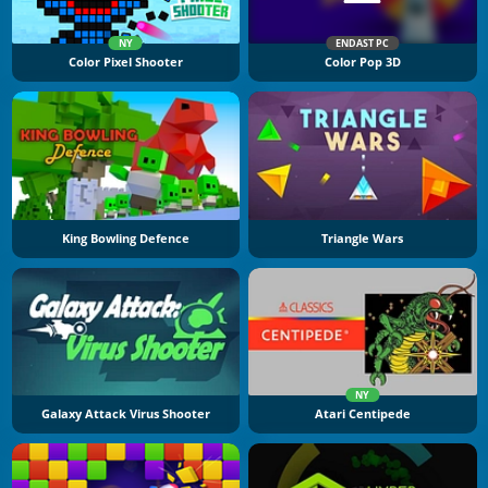
NY
ENDAST PC
Color Pixel Shooter
Color Pop 3D
King Bowling Defence
Triangle Wars
NY
Galaxy Attack Virus Shooter
Atari Centipede