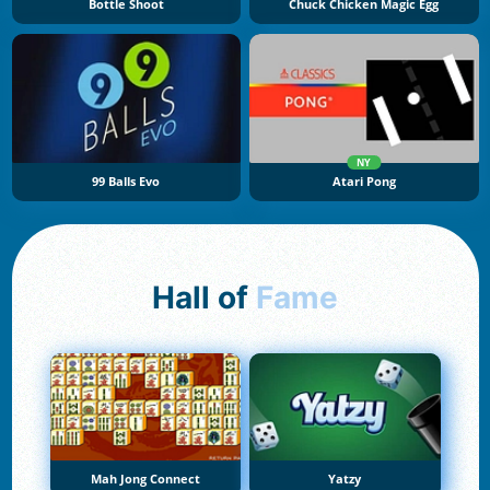
Bottle Shoot
Chuck Chicken Magic Egg
NY
99 Balls Evo
Atari Pong
Hall of
Fame
Mah Jong Connect
Yatzy