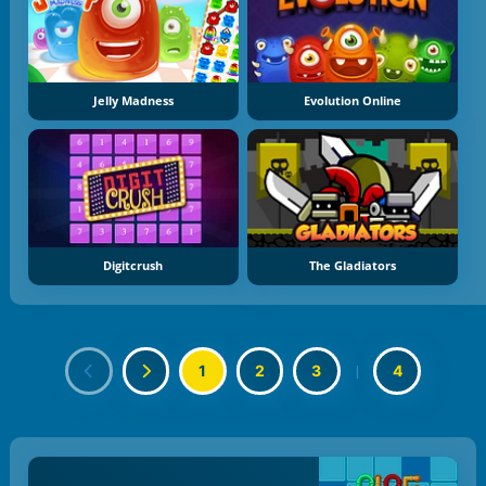
Jelly Madness
Evolution Online
Digitcrush
The Gladiators
1
2
3
|
4