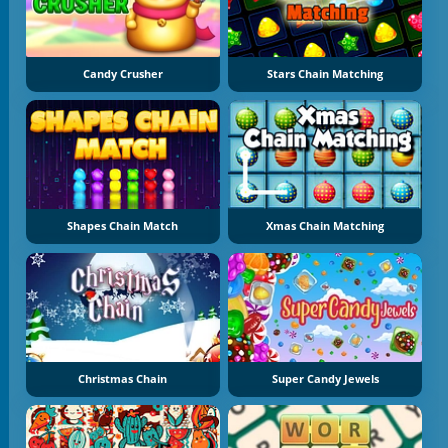
Candy Crusher
Stars Chain Matching
Shapes Chain Match
Xmas Chain Matching
Christmas Chain
Super Candy Jewels