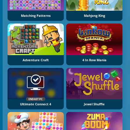
Matching Patterns
Mahjong King
Adventure Craft
4 In Row Mania
ENDAST PC
Ultimate Connect 4
Jewel Shuffle