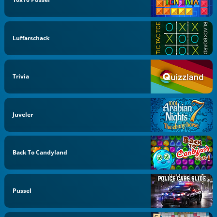
Luffarschack
Trivia
Juveler
Back To Candyland
Pussel