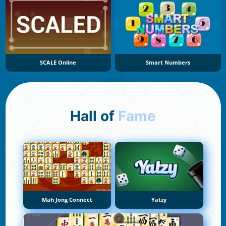
SCALE Online
Smart Numbers
Hall of
Fame
Mah Jong Connect
Yatzy