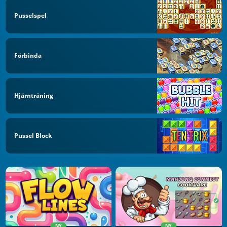
Pusselspel
Förbinda
Hjärnträning
Pussel Block
NY
NY