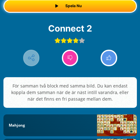
Spela Nu
Connect 2
För samman två block med samma bild. Du kan endast
koppla dem samman när de är näst intill varandra, eller
när det finns en fri passage mellan dem.
Mahjong