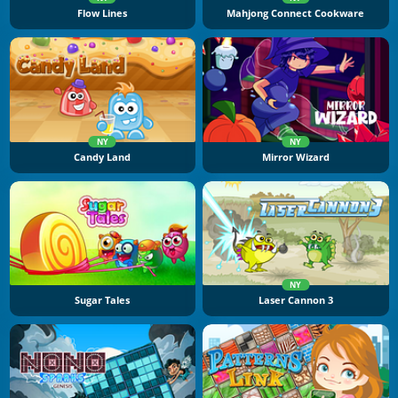
Flow Lines
Mahjong Connect Cookware
NY
NY
Candy Land
Mirror Wizard
NY
Sugar Tales
Laser Cannon 3