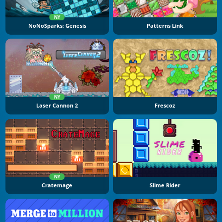
NY
NoNoSparks: Genesis
Patterns Link
NY
Laser Cannon 2
Frescoz
NY
Cratemage
Slime Rider