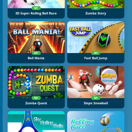
NY
NY
3D Super Rolling Ball Race
Zumba Story
NY
NY
Ball Mania
Fast Ball Jump
NY
NY
Zumba Quest
Slope Snowball