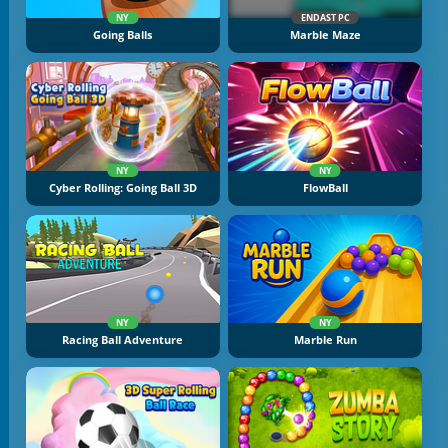
NY
ENDAST PC
Going Balls
Marble Maze
NY
NY
Cyber Rolling: Going Ball 3D
FlowBall
NY
NY
Racing Ball Adventure
Marble Run