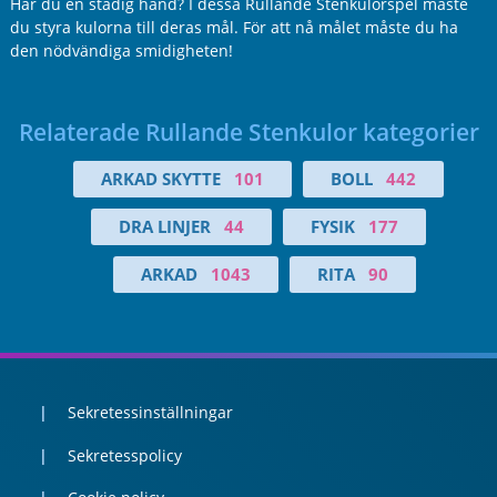
Har du en stadig hand? I dessa Rullande Stenkulorspel måste
du styra kulorna till deras mål. För att nå målet måste du ha
den nödvändiga smidigheten!
Relaterade Rullande Stenkulor kategorier
ARKAD SKYTTE
101
BOLL
442
DRA LINJER
44
FYSIK
177
ARKAD
1043
RITA
90
Sekretessinställningar
Sekretesspolicy