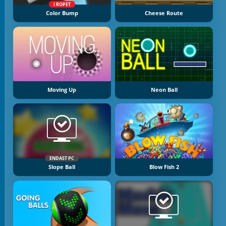
I ROPET
Color Bump
Cheese Route
Moving Up
Neon Ball
ENDAST PC
Slope Ball
Blow Fish 2