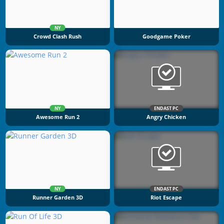
NY
Crowd Clash Rush
Goodgame Poker
NY
ENDAST PC
Awesome Run 2
Angry Chicken
NY
ENDAST PC
Runner Garden 3D
Riot Escape