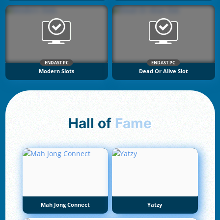
ENDAST PC
ENDAST PC
Modern Slots
Dead Or Alive Slot
Hall of
Fame
Mah Jong Connect
Yatzy