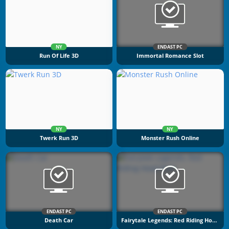
NY
ENDAST PC
Run Of Life 3D
Immortal Romance Slot
NY
NY
Twerk Run 3D
Monster Rush Online
ENDAST PC
ENDAST PC
Death Car
Fairytale Legends: Red Riding Hood Reel