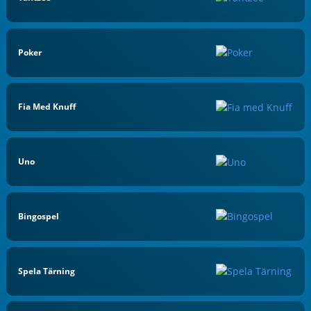
Poker
Fia Med Knuff
Uno
Bingospel
Spela Tärning