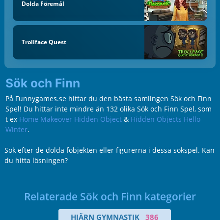
Dolda Föremål
Trollface Quest
Sök och Finn
På Funnygames.se hittar du den bästa samlingen Sök och Finn
Spel! Du hittar inte mindre än 132 olika Sök och Finn Spel, som
t ex
Home Makeover Hidden Object
&
Hidden Objects Hello
Winter
.
Sök efter de dolda fobjekten eller figurerna i dessa sökspel. Kan
du hitta lösningen?
Relaterade Sök och Finn kategorier
HJÄRN GYMNASTIK
386