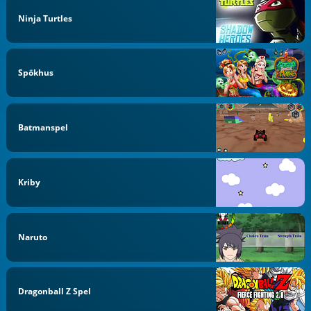
Ninja Turtles
Spökhus
Batmanspel
Kriby
Naruto
Dragonball Z Spel