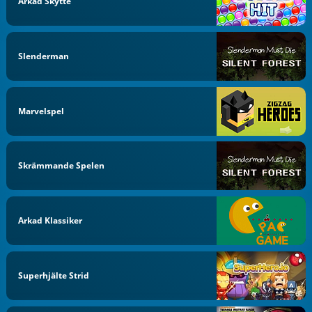
Arkad Skytte
Slenderman
Marvelspel
Skrämmande Spelen
Arkad Klassiker
Superhjälte Strid