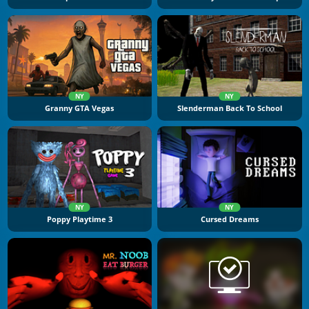
NY
NY
Granny GTA Vegas
Slenderman Back To School
NY
NY
Poppy Playtime 3
Cursed Dreams