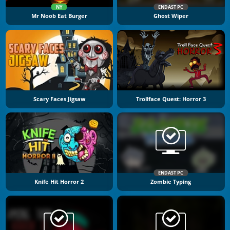
NY
ENDAST PC
Mr Noob Eat Burger
Ghost Wiper
Scary Faces Jigsaw
Trollface Quest: Horror 3
ENDAST PC
Knife Hit Horror 2
Zombie Typing