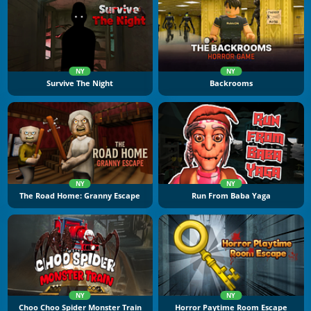
NY
NY
Survive The Night
Backrooms
NY
NY
The Road Home: Granny Escape
Run From Baba Yaga
NY
NY
Choo Choo Spider Monster Train
Horror Paytime Room Escape