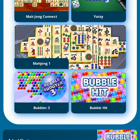
Mah Jong Connect
Yatzy
Mahjong 1
Bubblor 3
Bubble Hit