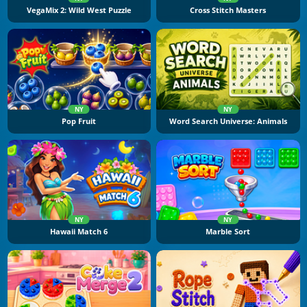
VegaMix 2: Wild West Puzzle
Cross Stitch Masters
NY
NY
Pop Fruit
Word Search Universe: Animals
NY
NY
Hawaii Match 6
Marble Sort