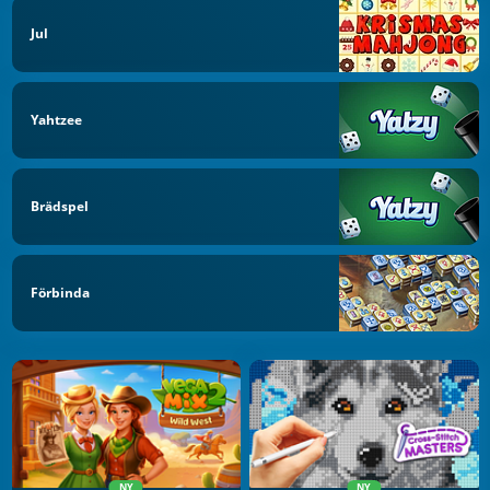
Jul
Yahtzee
Brädspel
Förbinda
NY
NY