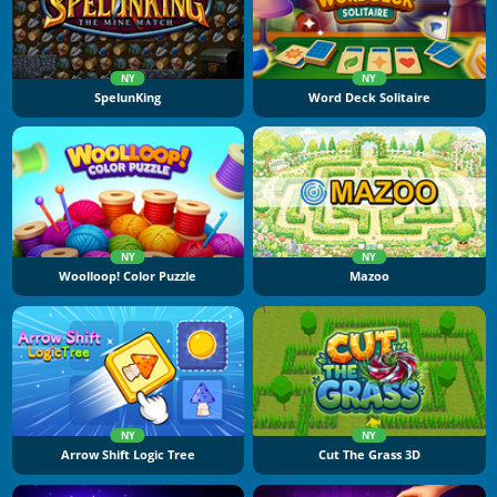
NY
NY
SpelunKing
Word Deck Solitaire
NY
NY
Woolloop! Color Puzzle
Mazoo
NY
NY
Arrow Shift Logic Tree
Cut The Grass 3D