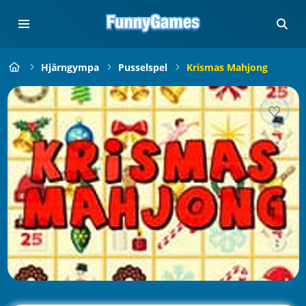
Hjärngympa
Pusselspel
Krismas Mahjong