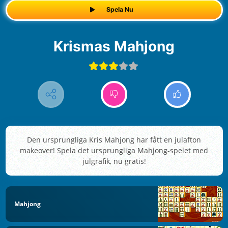
Spela Nu
Krismas Mahjong
Den ursprungliga Kris Mahjong har fått en julafton
makeover! Spela det ursprungliga Mahjong-spelet med
julgrafik, nu gratis!
Mahjong