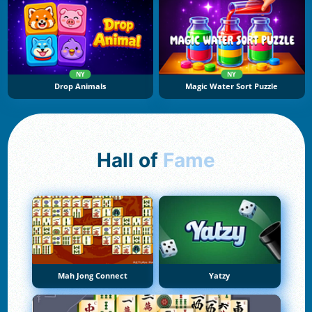
NY
NY
Drop Animals
Magic Water Sort Puzzle
Hall of
Fame
Mah Jong Connect
Yatzy