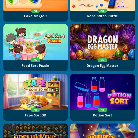
NY
NY
Cake Merge 2
Rope Stitch Puzzle
NY
NY
Food Sort Puzzle
Dragon Egg Master
NY
NY
Tape Sort 3D
Potion Sort