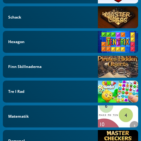
Schack
Hexagon
Finn Skillnaderna
Tre I Rad
Matematik
Damspel