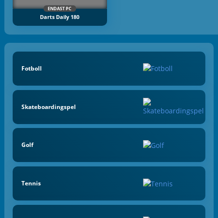
ENDAST PC
Darts Daily 180
Fotboll
Skateboardingspel
Golf
Tennis