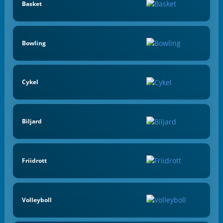
Basket
Bowling
Cykel
Biljard
Friidrott
Volleyboll