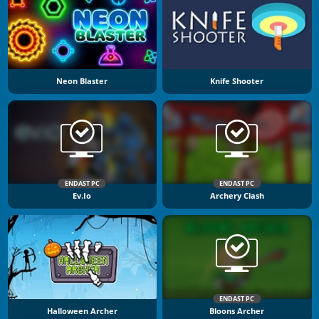
Neon Blaster
Knife Shooter
ENDAST PC
ENDAST PC
Ev.io
Archery Clash
ENDAST PC
Halloween Archer
Bloons Archer