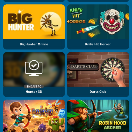
Big Hunter Online
Knife Hit Horror
ENDAST PC
Hunter 3D
Darts Club