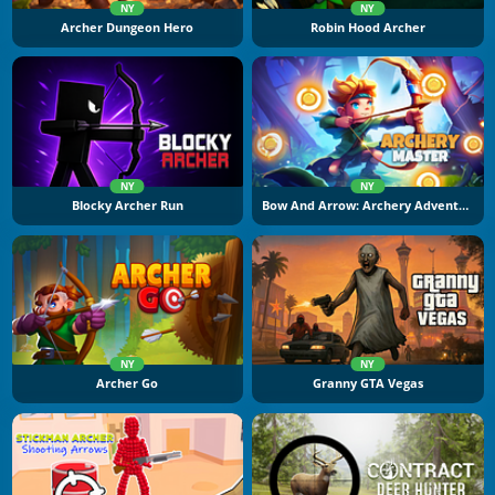
NY
NY
Archer Dungeon Hero
Robin Hood Archer
NY
NY
Blocky Archer Run
Bow And Arrow: Archery Adventure
NY
NY
Archer Go
Granny GTA Vegas