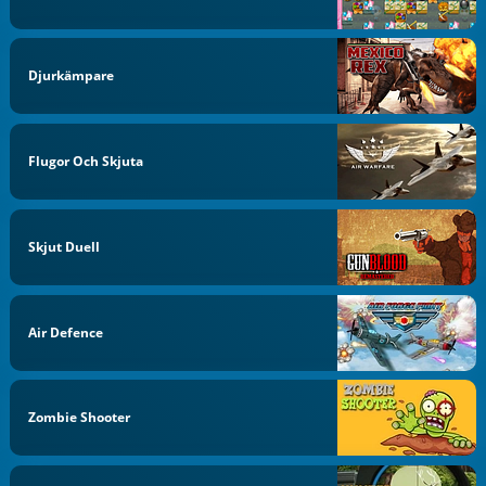
Djurkämpare
Flugor Och Skjuta
Skjut Duell
Air Defence
Zombie Shooter