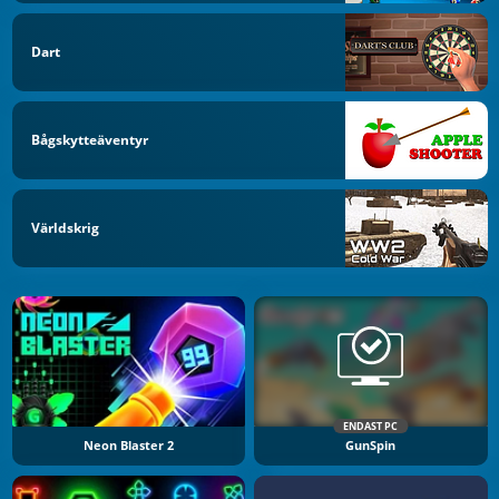
Dart
Bågskytteäventyr
Världskrig
ENDAST PC
Neon Blaster 2
GunSpin