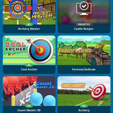
NY
ENDAST PC
Archery Master
Castle Keeper
NY
Cool Archer
Fortress Defense
NY
NY
Count Master 3D
Archery