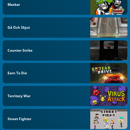
Maskar
Gå Och Skjut
Counter Strike
Earn To Die
Territory War
Street Fighter