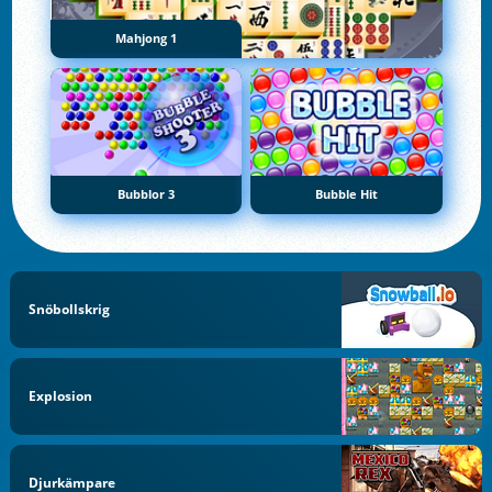
Mahjong 1
Bubblor 3
Bubble Hit
Snöbollskrig
Explosion
Djurkämpare