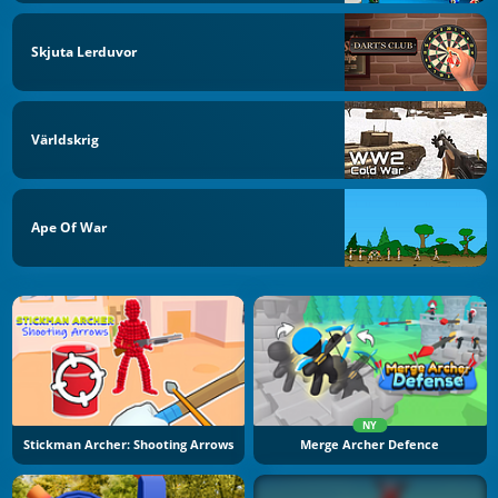
Skjuta Lerduvor
Världskrig
Ape Of War
NY
Stickman Archer: Shooting Arrows
Merge Archer Defence