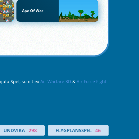
Ape Of War
kjuta Spel, som t ex
Air Warfare 3D
&
Air Force Fight
.
UNDVIKA
298
FLYGPLANSSPEL
46