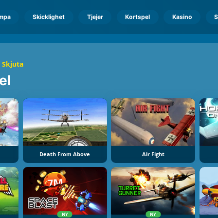
mpa
Skicklighet
Tjejer
Kortspel
Kasino
S
 Skjuta
el
Death From Above
Air Fight
NY
NY