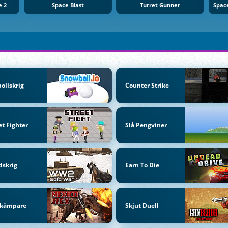
e 2
Space Blast
Turret Gunner
ollskrig
Counter Strike
et Fighter
Slå Pengviner
dskrig
Earn To Die
rkämpare
Skjut Duell