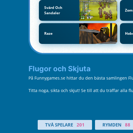
Svärd Och
Zom
Sandaler
Raze
Hob
Flugor och Skjuta
På Funnygames.se hittar du den bästa samlingen Flug
Titta noga, sikta och skjut! Se till att du träffar alla
TVÅ SPELARE
201
RYMDEN
88