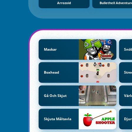
Arrozoid
Bullethell Adventur
Maskar
Snöb
Boxhead
Stre
Gå Och Skjut
Värl
Skjuta Måltavla
Dju