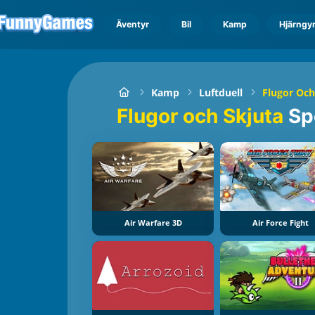
Äventyr
Bil
Kamp
Hjärngy
Kamp
Luftduell
Flugor Och
Flugor och Skjuta
Sp
Air Warfare 3D
Air Force Fight