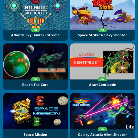
NY
NY
Atlantic Sky Hunter Extreme
Space Strike: Galaxy Shooter
NY
NY
Reach The Core
Atari Centipede
NY
Space Mission
Galaxy Attack: Alien Shooter