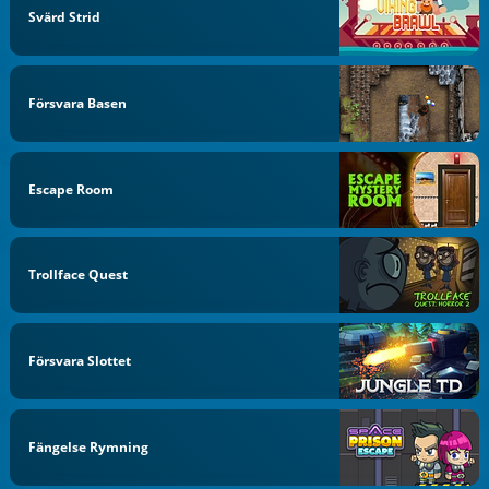
Svärd Strid
Försvara Basen
Escape Room
Trollface Quest
Försvara Slottet
Fängelse Rymning