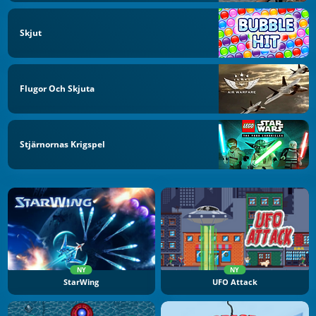
Skjut
Flugor Och Skjuta
Stjärnornas Krigspel
NY
NY
StarWing
UFO Attack