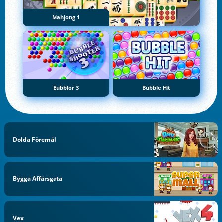
Mahjong 1
Bubblor 3
Bubble Hit
Dolda Föremål
Bygga Affärsgata
Vex