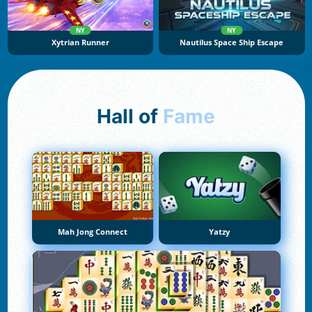
NY
NY
Xytrian Runner
Nautilus Space Ship Escape
Hall of
Fame
Mah Jong Connect
Yatzy