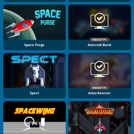
ENDAST PC
Space Purge
Asteroid Burst
ENDAST PC
Spect
Atlas Reactor