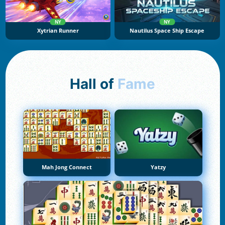
NY
NY
Xytrian Runner
Nautilus Space Ship Escape
Hall of
Fame
Mah Jong Connect
Yatzy