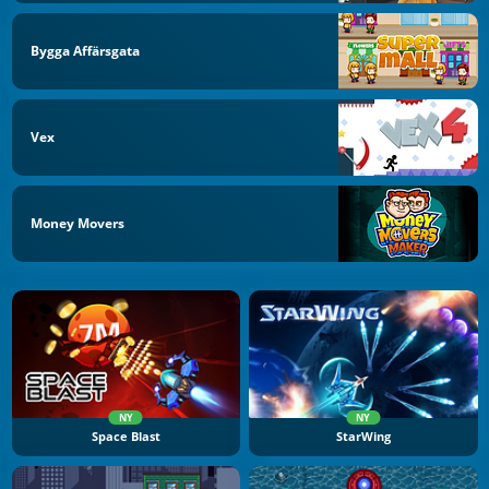
Bygga Affärsgata
Vex
Money Movers
NY
NY
Space Blast
StarWing