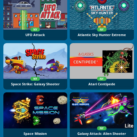
NY
NY
UFO Attack
Atlantic Sky Hunter Extreme
NY
NY
Space Strike: Galaxy Shooter
Atari Centipede
NY
Space Mission
Galaxy Attack: Alien Shooter