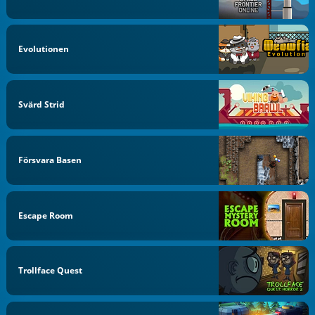
Evolutionen
Svärd Strid
Försvara Basen
Escape Room
Trollface Quest