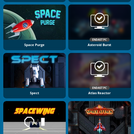
ENDAST PC
Space Purge
Asteroid Burst
ENDAST PC
Spect
Atlas Reactor