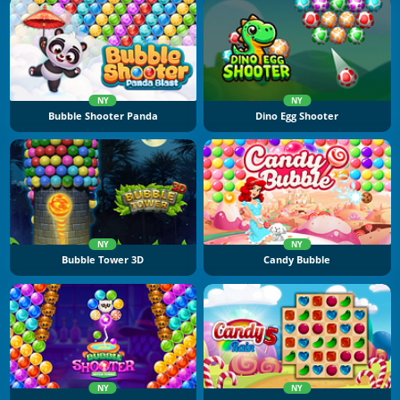
NY
NY
Bubble Shooter Panda
Dino Egg Shooter
NY
NY
Bubble Tower 3D
Candy Bubble
NY
NY