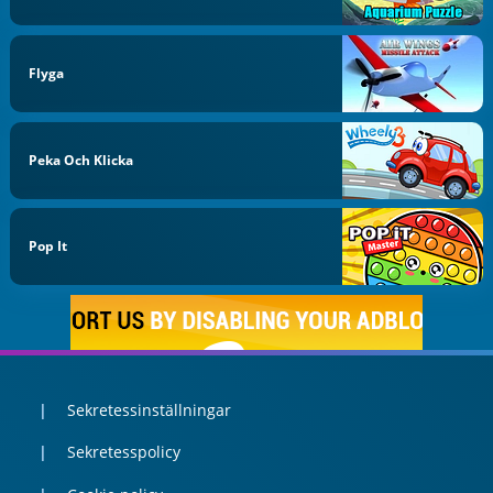
Flyga
Peka Och Klicka
Pop It
Sekretessinställningar
Sekretesspolicy