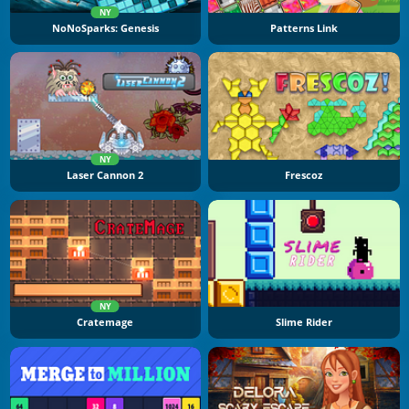
NY
NoNoSparks: Genesis
Patterns Link
NY
Laser Cannon 2
Frescoz
NY
Cratemage
Slime Rider