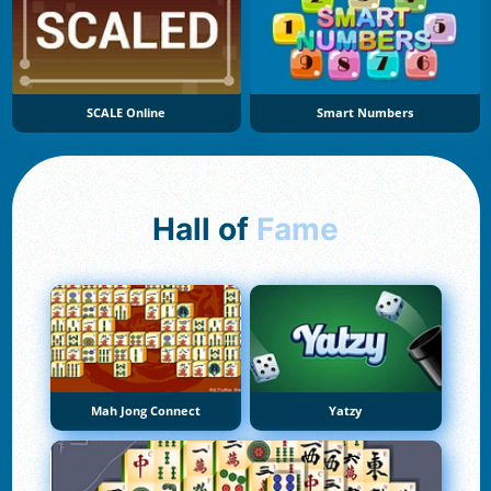
SCALE Online
Smart Numbers
Hall of
Fame
Mah Jong Connect
Yatzy