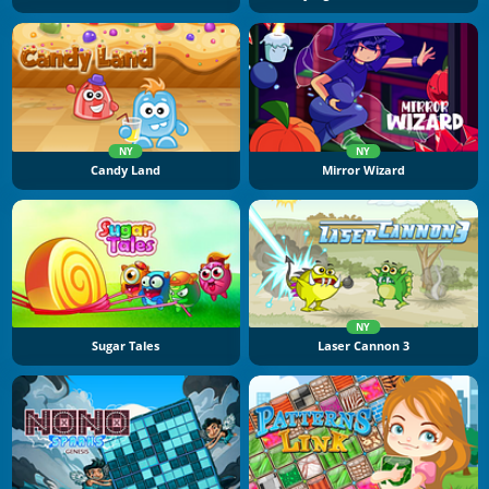
NY
NY
Candy Land
Mirror Wizard
NY
Sugar Tales
Laser Cannon 3