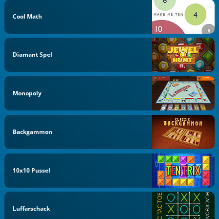
Cool Math
Diamant Spel
Monopoly
Backgammon
10x10 Pussel
Luffarschack