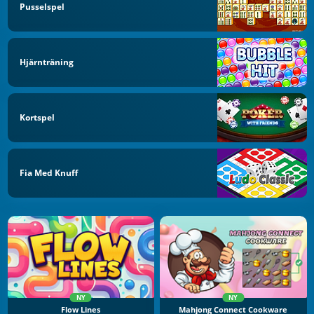
Pusselspel
Hjärnträning
Kortspel
Fia Med Knuff
NY
NY
Flow Lines
Mahjong Connect Cookware