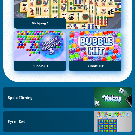
Mahjong 1
Bubblor 3
Bubble Hit
Spela Tärning
Fyra I Rad