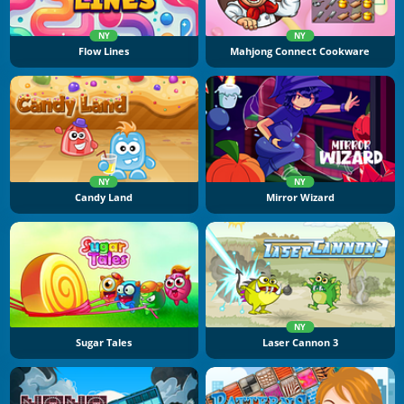
NY
NY
Flow Lines
Mahjong Connect Cookware
NY
NY
Candy Land
Mirror Wizard
NY
Sugar Tales
Laser Cannon 3