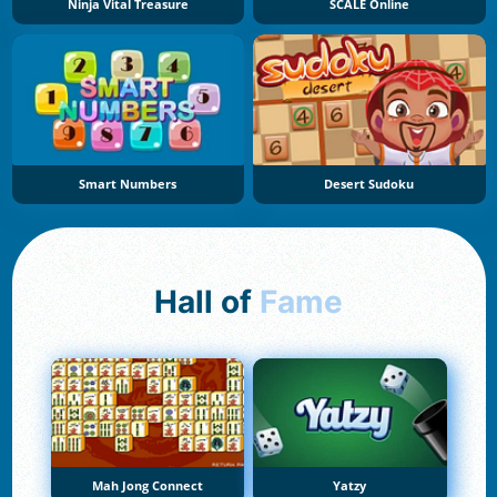
Ninja Vital Treasure
SCALE Online
Smart Numbers
Desert Sudoku
Hall of
Fame
Mah Jong Connect
Yatzy