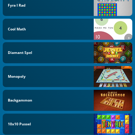
Fyra I Rad
Cool Math
Diamant Spel
Monopoly
Backgammon
10x10 Pussel