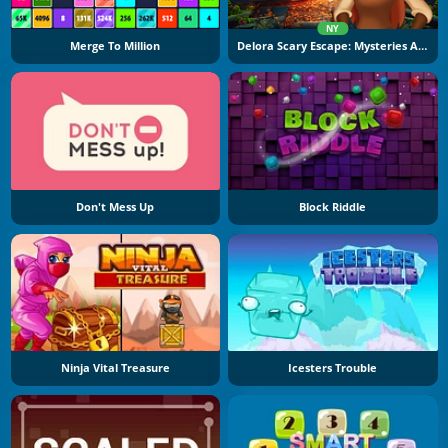
NY
Merge To Million
Delora Scary Escape: Mysteries Adventure
Don't Mess Up
Block Riddle
Ninja Vital Treasure
Icesters Trouble