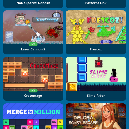
NoNoSparks: Genesis
Patterns Link
NY
Laser Cannon 2
Frescoz
NY
Cratemage
Slime Rider