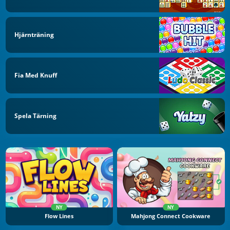
Hjärnträning
Fia Med Knuff
Spela Tärning
NY
NY
Flow Lines
Mahjong Connect Cookware