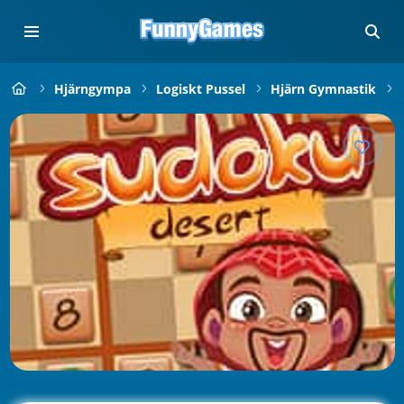
Hjärngympa
Logiskt Pussel
Hjärn Gymnastik