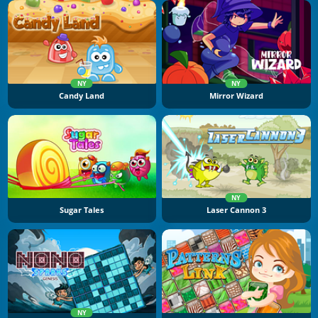
NY
NY
Candy Land
Mirror Wizard
NY
Sugar Tales
Laser Cannon 3
NY