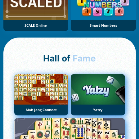
SCALE Online
Smart Numbers
Hall of
Fame
Mah Jong Connect
Yatzy