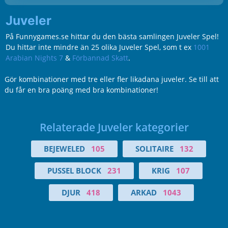
Juveler
På Funnygames.se hittar du den bästa samlingen Juveler Spel!
Du hittar inte mindre än 25 olika Juveler Spel, som t ex
1001
Arabian Nights 7
&
Förbannad Skatt
.
Gör kombinationer med tre eller fler likadana juveler. Se till att
du får en bra poäng med bra kombinationer!
Relaterade Juveler kategorier
BEJEWELED
105
SOLITAIRE
132
PUSSEL BLOCK
231
KRIG
107
DJUR
418
ARKAD
1043