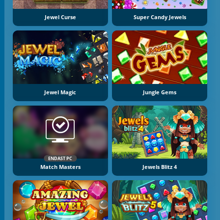
Jewel Curse
Super Candy Jewels
Jewel Magic
Jungle Gems
ENDAST PC
Match Masters
Jewels Blitz 4