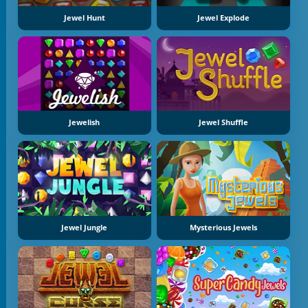
Jewel Hunt
Jewel Explode
Jewelish
Jewel Shuffle
Jewel Jungle
Mysterious Jewels