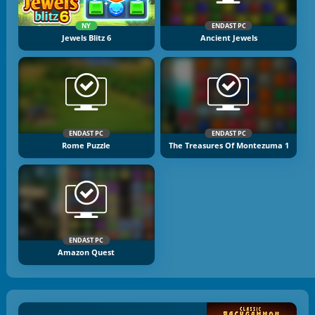
NY
ENDAST PC
Jewels Blitz 6
Ancient Jewels
ENDAST PC
ENDAST PC
Rome Puzzle
The Treasures Of Montezuma 1
ENDAST PC
Amazon Quest