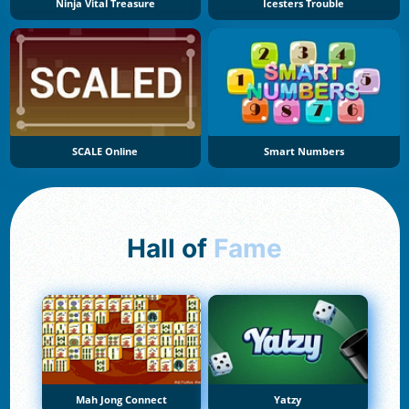
Ninja Vital Treasure
Icesters Trouble
SCALE Online
Smart Numbers
Hall of
Fame
Mah Jong Connect
Yatzy