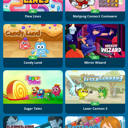
NY
NY
Flow Lines
Mahjong Connect Cookware
NY
NY
Candy Land
Mirror Wizard
NY
Sugar Tales
Laser Cannon 3