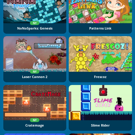
NY
NoNoSparks: Genesis
Patterns Link
NY
Laser Cannon 2
Frescoz
NY
Cratemage
Slime Rider