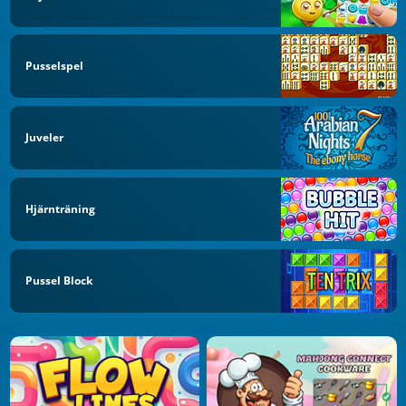
Pusselspel
Juveler
Hjärnträning
Pussel Block