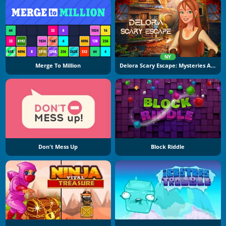
NY
Merge To Million
Delora Scary Escape: Mysteries Adventure
Don't Mess Up
Block Riddle