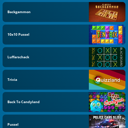
Backgammon
10x10 Pussel
Luffarschack
Trivia
Back To Candyland
Pussel