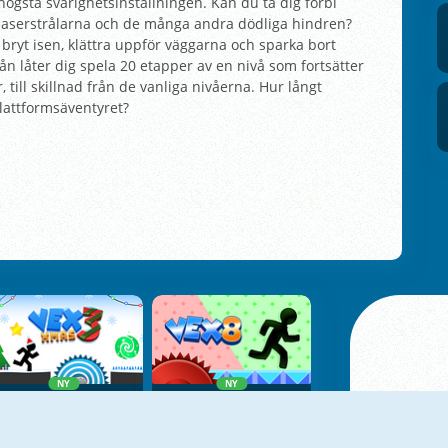
högsta svårighetsinställningen. Kan du ta dig förbi
, laserstrålarna och de många andra dödliga hindren?
bryt isen, klättra uppför väggarna och sparka bort
n låter dig spela 20 etapper av en nivå som fortsätter
till skillnad från de vanliga nivåerna. Hur långt
lattformsäventyret?
NY
NY
Vex 3 Xmas
Vex 8