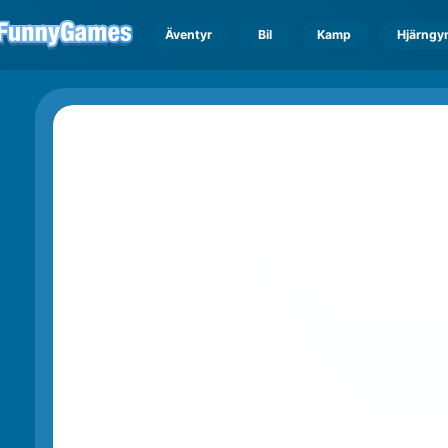
Äventyr
Bil
Kamp
Hjärngy