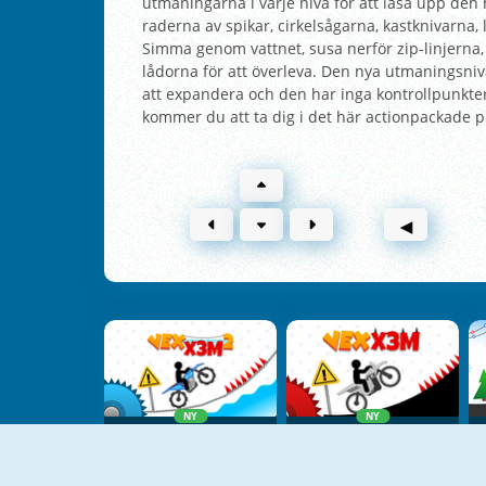
utmaningarna i varje nivå för att låsa upp den 
raderna av spikar, cirkelsågarna, kastknivarna
Simma genom vattnet, susa nerför zip-linjerna, 
lådorna för att överleva. Den nya utmaningsnivå
att expandera och den har inga kontrollpunkter, 
kommer du att ta dig i det här actionpackade p
◀
NY
NY
Vex X3M 2
Vex X3M