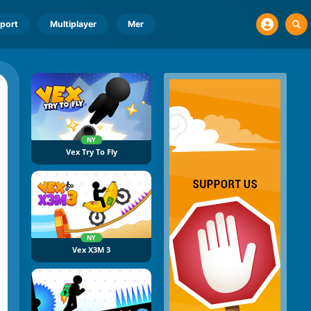
port
Multiplayer
Mer
NY
Vex Try To Fly
NY
Vex X3M 3