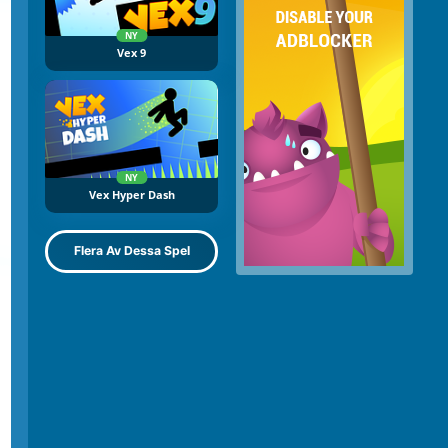
NY
Vex 9
NY
Vex Hyper Dash
Flera Av Dessa Spel