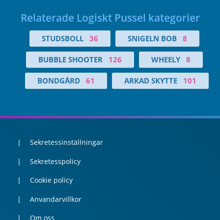
Relaterade Logiskt Pussel kategorier
STUDSBOLL
36
SNIGELN BOB
8
BUBBLE SHOOTER
126
WHEELY
8
BONDGÅRD
61
ARKAD SKYTTE
101
Sekretessinställningar
Sekretesspolicy
Cookie policy
Anvandarvillkor
Om oss