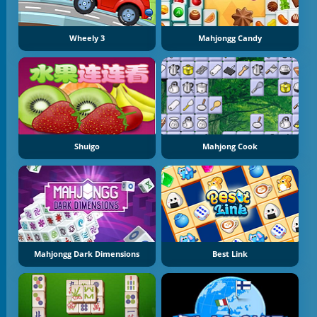
Wheely 3
Mahjongg Candy
Shuigo
Mahjong Cook
Mahjongg Dark Dimensions
Best Link