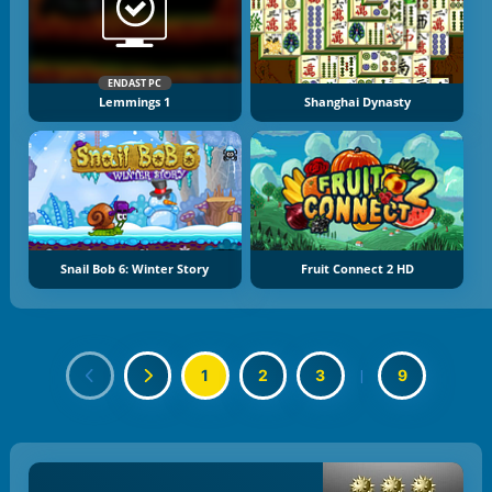
ENDAST PC
Lemmings 1
Shanghai Dynasty
Snail Bob 6: Winter Story
Fruit Connect 2 HD
1
2
3
|
9