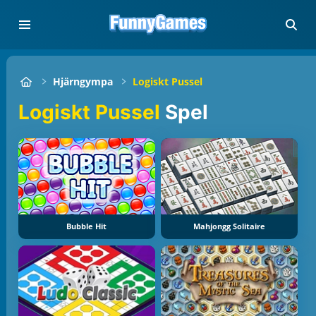
Hjärngympa
Logiskt Pussel
Logiskt Pussel
Spel
Bubble Hit
Mahjongg Solitaire