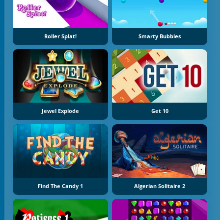
Roller Splat!
Smarty Bubbles
Jewel Explode
Get 10
Find The Candy 1
Algerian Solitaire 2