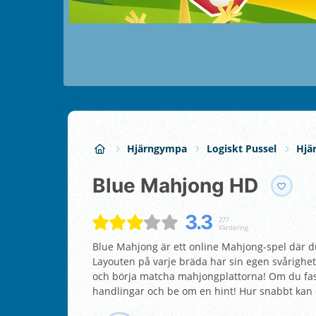
Hjärngympa
Logiskt Pussel
Hjä
Blue Mahjong HD
3.3
277
Värdering
Blue Mahjong är ett online Mahjong-spel där du 
Layouten på varje bräda har sin egen svårighets
och börja matcha mahjongplattorna! Om du fas
handlingar och be om en hint! Hur snabbt kan