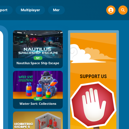
port
Multiplayer
Mer
NY
Nautilus Space Ship Escape
NY
Water Sort: Collections