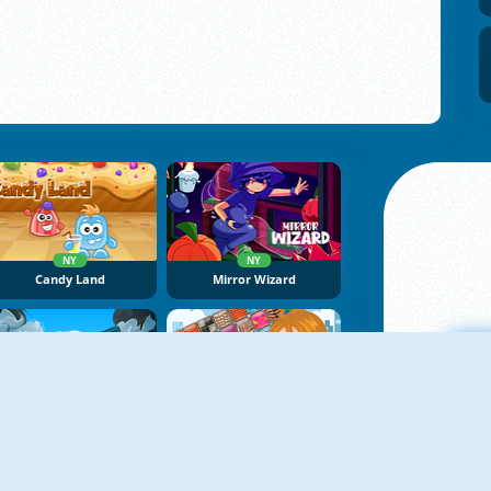
NY
NY
Candy Land
Mirror Wizard
NY
NoNoSparks: Genesis
Patterns Link
M