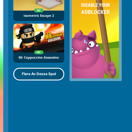
NY
Isometric Escape 2
NY
Mr Cappuccino Assassino
Flera Av Dessa Spel