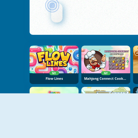
NY
NY
Flow Lines
Mahjong Connect Cookware
NY
Sugar Tales
Laser Cannon 3