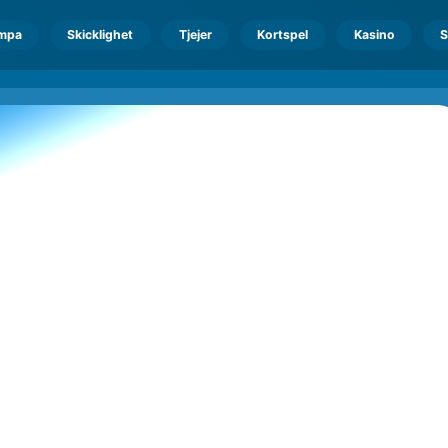
mpa
Skicklighet
Tjejer
Kortspel
Kasino
S