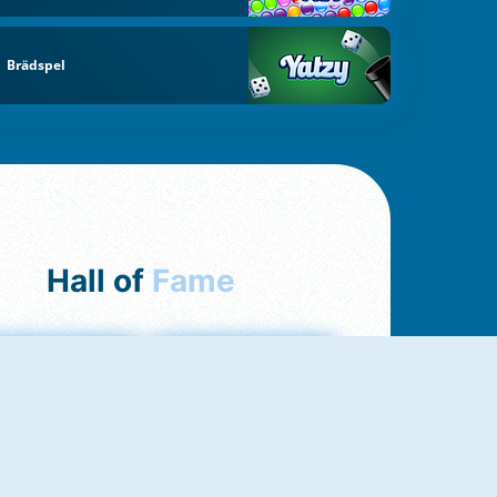
Brädspel
Hall of
Fame
ah Jong Connect
Yatzy