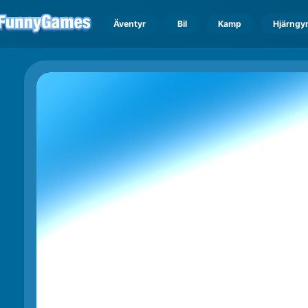
Äventyr
Bil
Kamp
Hjärngy