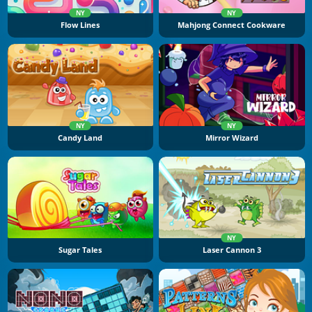
NY
NY
Flow Lines
Mahjong Connect Cookware
NY
NY
Candy Land
Mirror Wizard
NY
Sugar Tales
Laser Cannon 3