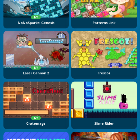
NY
NoNoSparks: Genesis
Patterns Link
NY
Laser Cannon 2
Frescoz
NY
Cratemage
Slime Rider