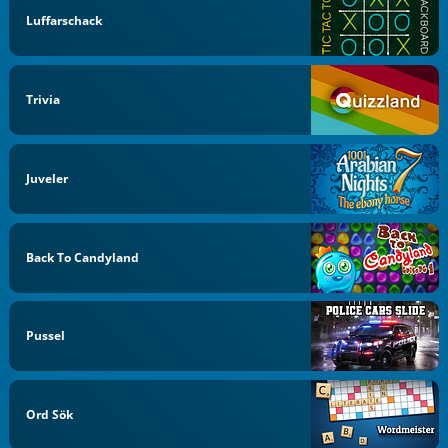
Luffarschack
Trivia
Juveler
Back To Candyland
Pussel
Ord Sök