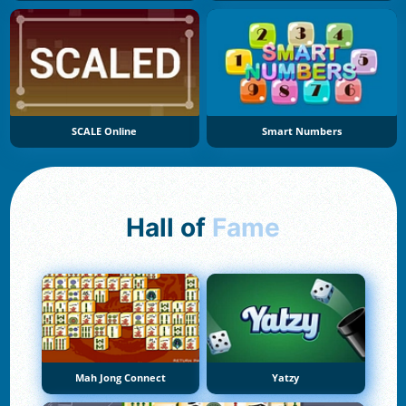
SCALE Online
Smart Numbers
Hall of
Fame
Mah Jong Connect
Yatzy