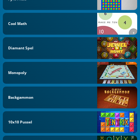
Cool Math
Diamant Spel
Monopoly
Backgammon
10x10 Pussel