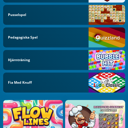
Pusselspel
Pedagogiska Spel
Hjärnträning
Fia Med Knuff