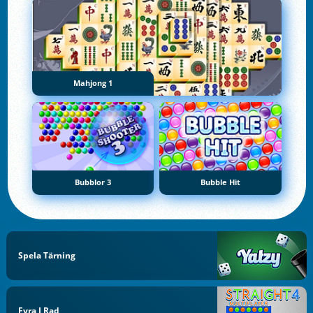
Mahjong 1
Bubblor 3
Bubble Hit
Spela Tärning
Fyra I Rad