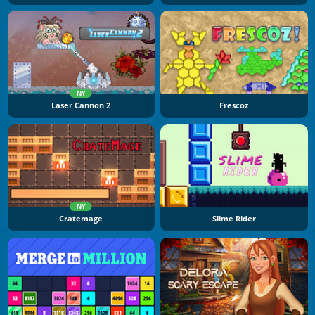
NY
Laser Cannon 2
Frescoz
NY
Cratemage
Slime Rider