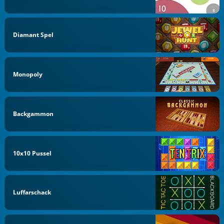
Diamant Spel
Monopoly
Backgammon
10x10 Pussel
Luffarschack