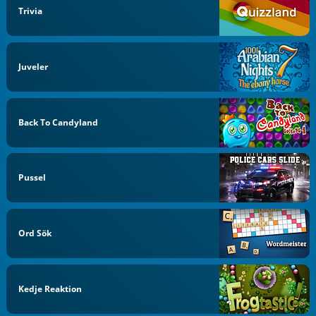
Trivia
Juveler
Back To Candyland
Pussel
Ord Sök
Kedje Reaktion