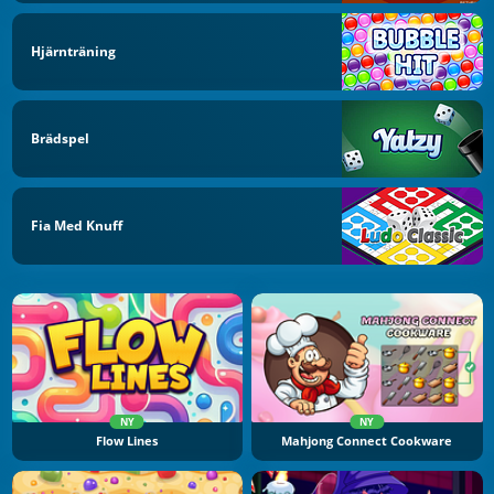
Hjärnträning
Brädspel
Fia Med Knuff
NY
NY
Flow Lines
Mahjong Connect Cookware