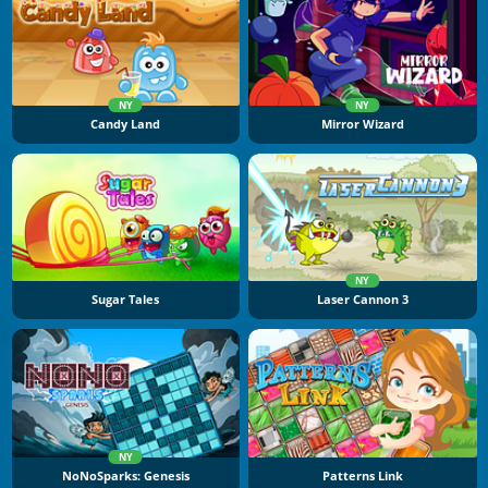
NY
NY
Candy Land
Mirror Wizard
NY
Sugar Tales
Laser Cannon 3
NY
NoNoSparks: Genesis
Patterns Link