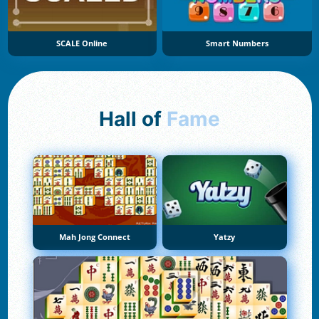
SCALE Online
Smart Numbers
Hall of
Fame
Mah Jong Connect
Yatzy