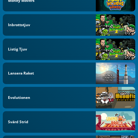
Money Movers
Inbrottstjuv
Listig Tjuv
Lansera Raket
Evolutionen
Svärd Strid