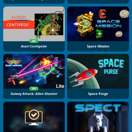
NY
Atari Centipede
Space Mission
NY
Galaxy Attack: Alien Shooter
Space Purge