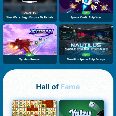
ENDAST PC
NY
Star Wars: Lego Empire Vs Rebels
Space Craft: Ship War
NY
NY
Xytrian Runner
Nautilus Space Ship Escape
Hall of
Fame