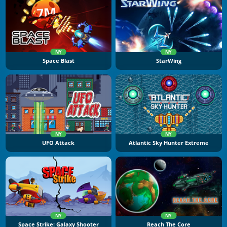
NY
NY
Space Blast
StarWing
NY
NY
UFO Attack
Atlantic Sky Hunter Extreme
NY
NY
Space Strike: Galaxy Shooter
Reach The Core