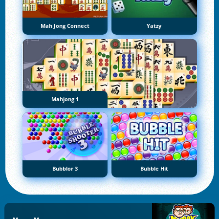
Mah Jong Connect
Yatzy
Mahjong 1
Bubblor 3
Bubble Hit