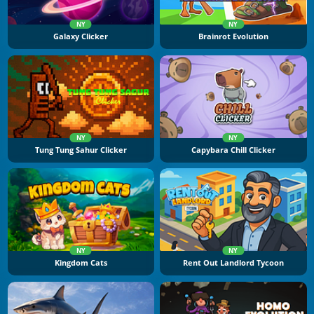
NY
NY
Galaxy Clicker
Brainrot Evolution
NY
NY
Tung Tung Sahur Clicker
Capybara Chill Clicker
NY
NY
Kingdom Cats
Rent Out Landlord Tycoon