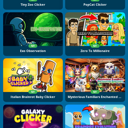
Tiny Zoo Clicker
PopCat Clicker
NY
NY
Exo Observation
Zero To Millionaire
NY
NY
Italian Brainrot Baby Clicker
Mysterious Familiars Enchanted Bestiary