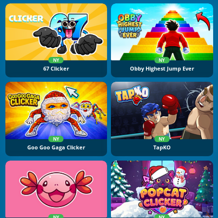
NY
NY
67 Clicker
Obby Highest Jump Ever
NY
NY
Goo Goo Gaga Clicker
TapKO
NY
NY