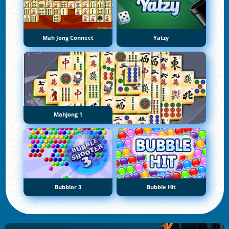
Mah Jong Connect
Yatzy
Mahjong 1
Bubblor 3
Bubble Hit