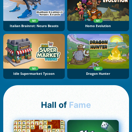
NY
NY
Italian Brainrot: Neuro Beasts
Homo Evolution
NY
NY
Idle Supermarket Tycoon
Dragon Hunter
Hall of
Fame