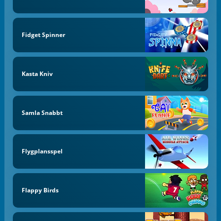
Fidget Spinner
Kasta Kniv
Samla Snabbt
Flygplansspel
Flappy Birds