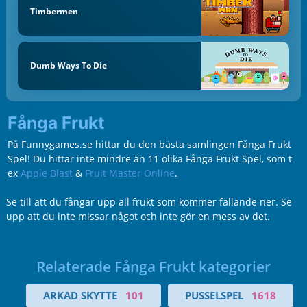
Timbermen
Dumb Ways To Die
Fånga Frukt
På Funnygames.se hittar du den bästa samlingen Fånga Frukt
Spel! Du hittar inte mindre än 11 olika Fånga Frukt Spel, som t
ex
Apple Blast
&
Fruit Master Online
.
Se till att du fångar upp all frukt som kommer fallande ner. Se
upp att du inte missar något och inte gör en mess av det.
Relaterade Fånga Frukt kategorier
ARKAD SKYTTE
101
PUSSELSPEL
1618