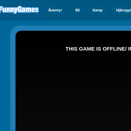
Äventyr
Bil
Kamp
Hjärngy