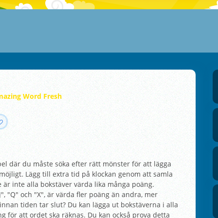
azing Word Fresh
el där du måste söka efter rätt mönster för att lägga
jligt. Lägg till extra tid på klockan genom att samla
e är inte alla bokstäver värda lika många poäng.
J", "Q" och "X", är värda fler poäng än andra, mer
nnan tiden tar slut? Du kan lägga ut bokstäverna i alla
g för att ordet ska räknas. Du kan också prova detta