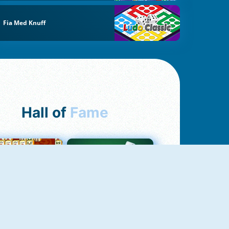
Fia Med Knuff
Hall of
Fame
ah Jong Connect
Yatzy