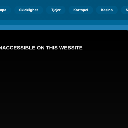
mpa
Skicklighet
Tjejer
Kortspel
Kasino
S