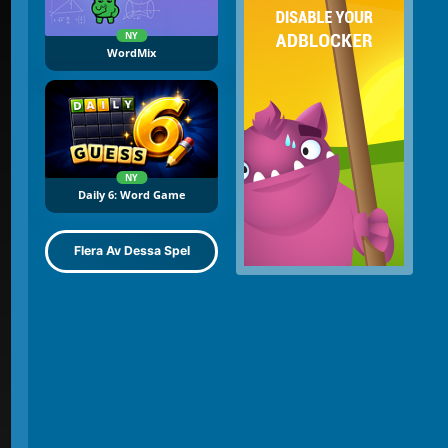
NY
WordMix
NY
Daily 6: Word Game
Flera Av Dessa Spel