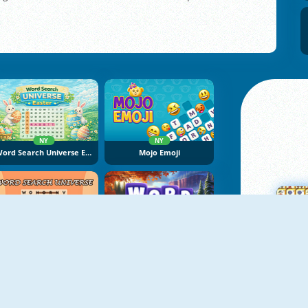
NY
NY
Word Search Universe Easter
Mojo Emoji
NY
NY
Word Search Universe
Word Seasons
M