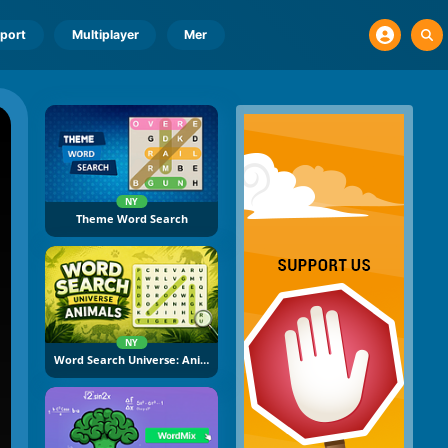
port
Multiplayer
Mer
NY
Theme Word Search
NY
Word Search Universe: Animals