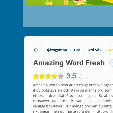
Hjärngympa
Ord
Ord Sök
Am
Amazing Word Fresh
3.5
194
Värdering
Amazing Word Fresh är ett roligt ordsökningssp
ihop bokstäverna och stava så många ord som mö
ett bra ordresultat. Precis som i spelet Scrabbl
Bokstäver som är mindre vanliga, till exempel "
vanliga bokstäver. Hur många ord kan du hitta i
riktningar, men du måste röra dem i rätt ordnin