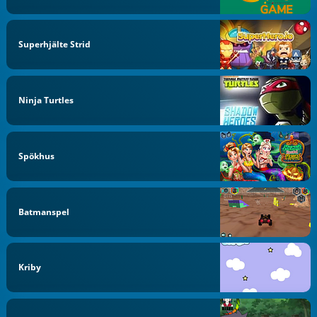
Superhjälte Strid
Ninja Turtles
Spökhus
Batmanspel
Kriby