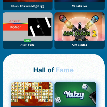
Chuck Chicken Magic Egg
99 Balls Evo
NY
Atari Pong
Aim Clash 2
Hall of
Fame