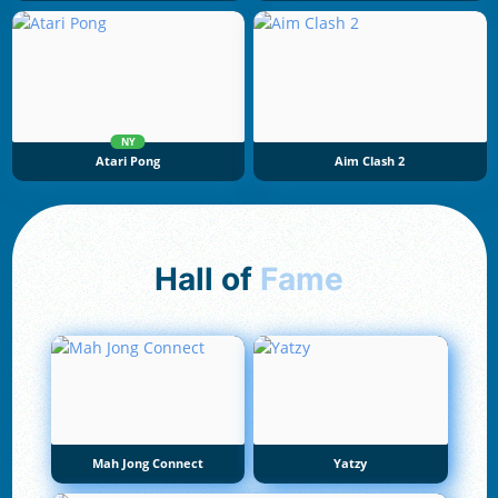
NY
Atari Pong
Aim Clash 2
Hall of
Fame
Mah Jong Connect
Yatzy