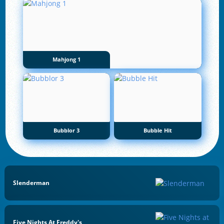
Mahjong 1
Bubblor 3
Bubble Hit
Slenderman
Five Nights At Freddy's