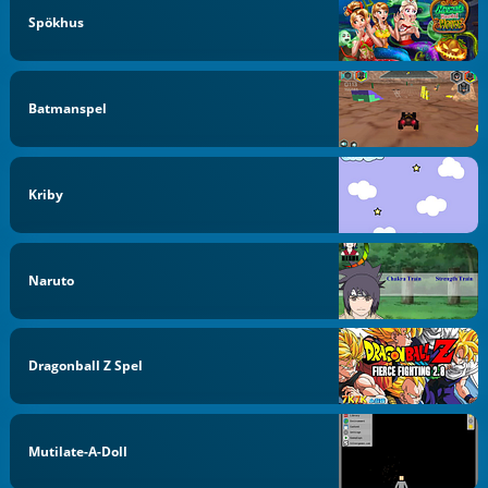
Spökhus
Batmanspel
Kriby
Naruto
Dragonball Z Spel
Mutilate-A-Doll