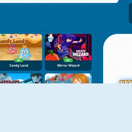
NY
NY
Candy Land
Mirror Wizard
NY
NoNoSparks: Genesis
Patterns Link
M