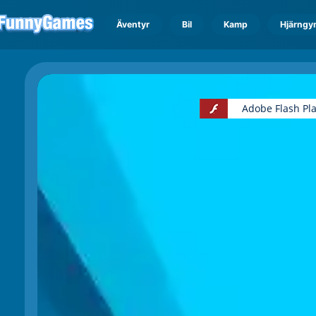
Äventyr
Bil
Kamp
Hjärngy
Adobe Flash Pl