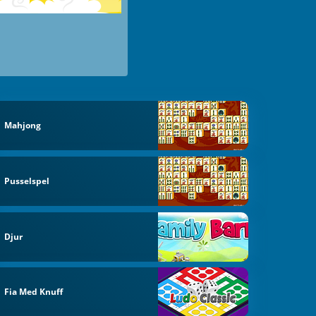
Mahjong
Pusselspel
Djur
Fia Med Knuff