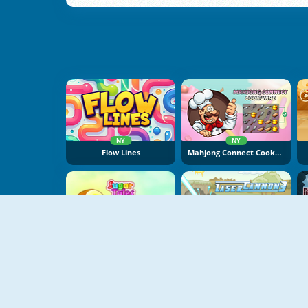
NY
NY
Flow Lines
Mahjong Connect Cookware
NY
Sugar Tales
Laser Cannon 3