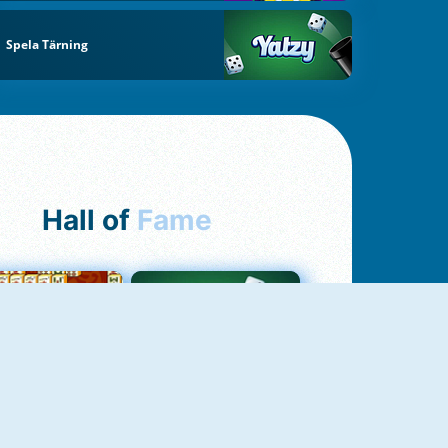
Spela Tärning
Hall of
Fame
ah Jong Connect
Yatzy