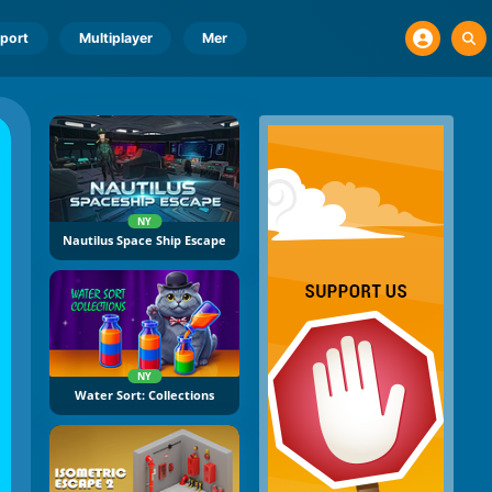
port
Multiplayer
Mer
NY
Nautilus Space Ship Escape
NY
Water Sort: Collections