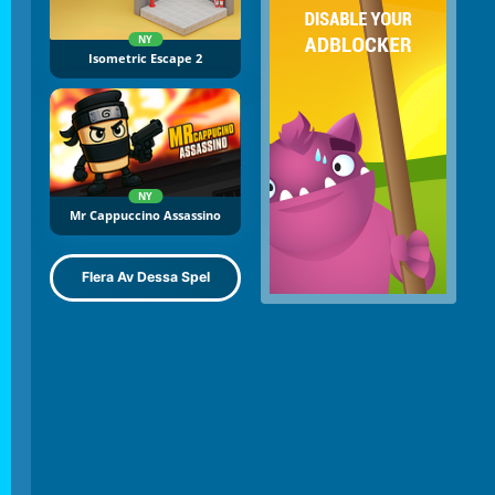
NY
Isometric Escape 2
NY
Mr Cappuccino Assassino
Flera Av Dessa Spel