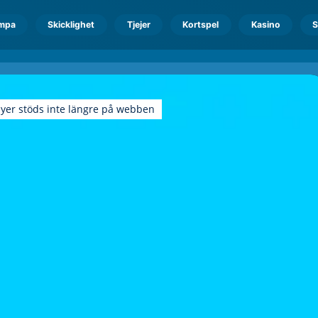
mpa
Skicklighet
Tjejer
Kortspel
Kasino
S
ayer stöds inte längre på webben