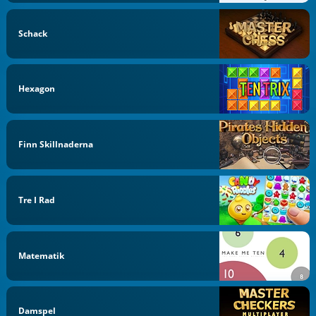
Schack
Hexagon
Finn Skillnaderna
Tre I Rad
Matematik
Damspel