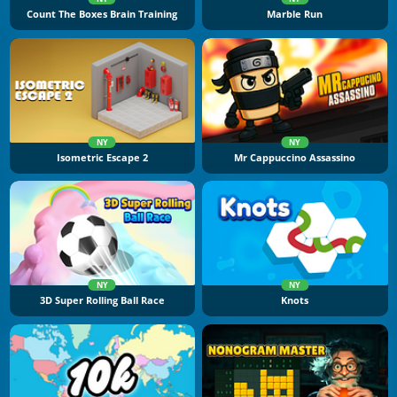
Count The Boxes Brain Training
Marble Run
NY
NY
Isometric Escape 2
Mr Cappuccino Assassino
NY
NY
3D Super Rolling Ball Race
Knots