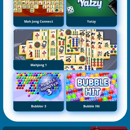
Mah Jong Connect
Yatzy
Mahjong 1
Bubblor 3
Bubble Hit