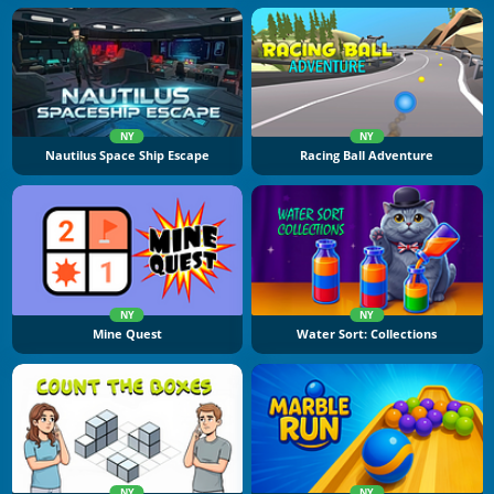
NY
NY
Nautilus Space Ship Escape
Racing Ball Adventure
NY
NY
Mine Quest
Water Sort: Collections
NY
NY