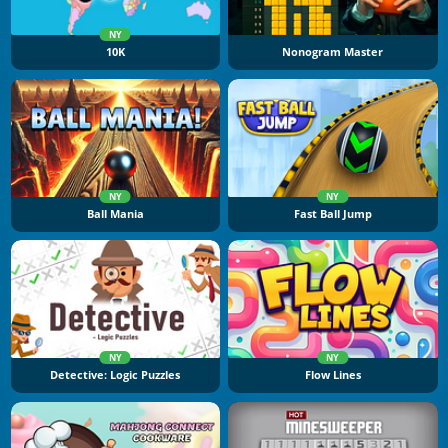
NY
10K
Nonogram Master
NY
NY
Ball Mania
Fast Ball Jump
NY
NY
Detective: Logic Puzzles
Flow Lines