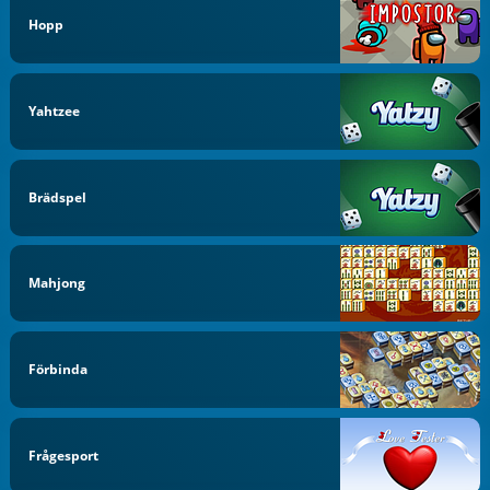
Hopp
Yahtzee
Brädspel
Mahjong
Förbinda
Frågesport