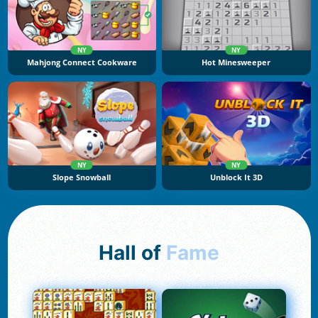
NY
NY
Mahjong Connect Cookware
Hot Minesweeper
NY
NY
Slope Snowball
Unblock It 3D
Hall of
Fame