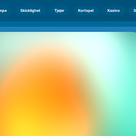
mpa
Skicklighet
Tjejer
Kortspel
Kasino
S