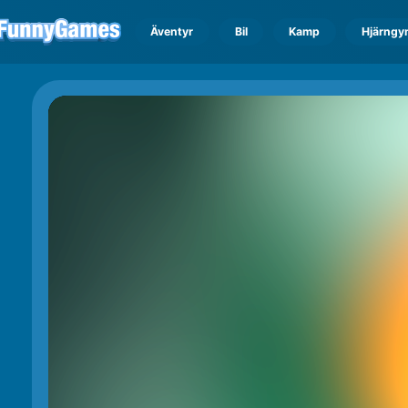
Äventyr
Bil
Kamp
Hjärngy