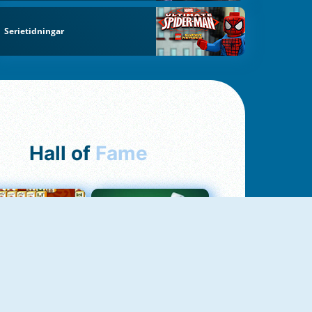
Serietidningar
Hall of
Fame
ah Jong Connect
Yatzy