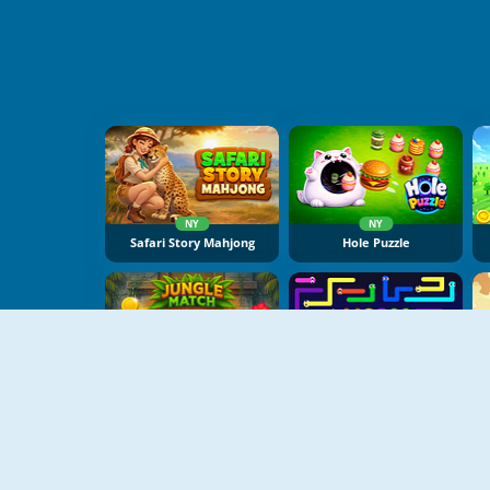
NY
NY
Safari Story Mahjong
Hole Puzzle
NY
NY
Jungle Match Adventures
Worm Escape