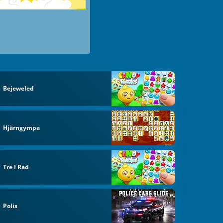
Bejeweled
Hjärngympa
Tre I Rad
Polis