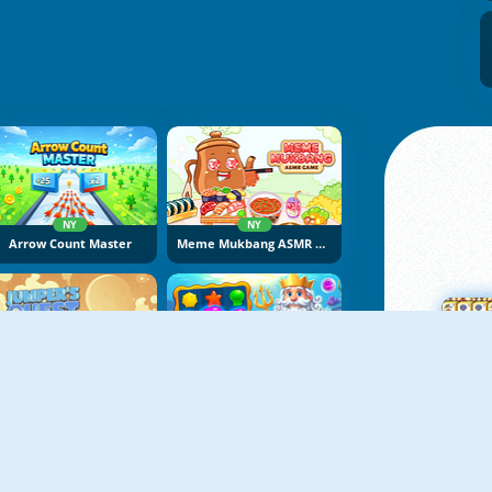
NY
NY
Arrow Count Master
Meme Mukbang ASMR Game
NY
NY
Jumper's Quest
Fish Story 4
M