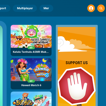
port
Multiplayer
Mer
NY
Kalulu Tanhulu ASMR Mukbang
NY
Hawaii Match 6