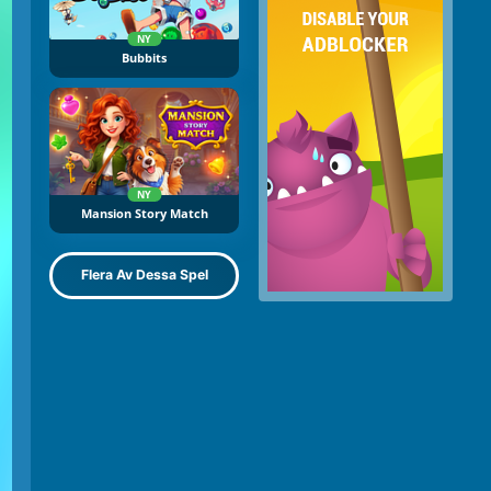
NY
Bubbits
NY
Mansion Story Match
Flera Av Dessa Spel