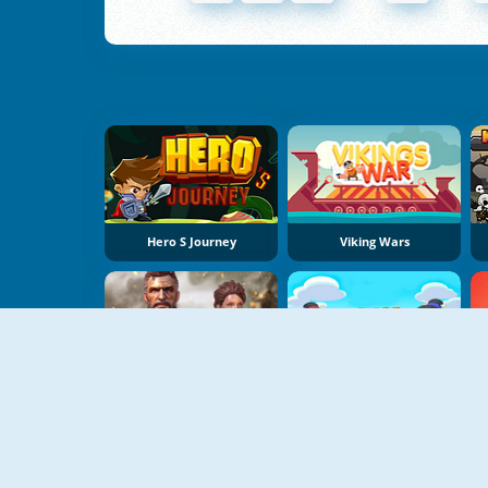
Hero S Journey
Viking Wars
US Army Commando Shooting Warzone
Sumo Push Push