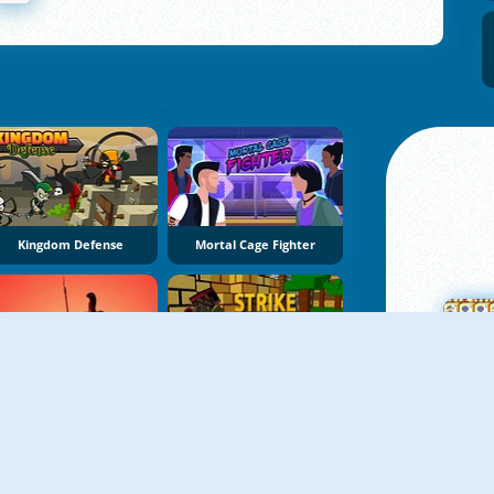
Kingdom Defense
Mortal Cage Fighter
Gladiator Wars: Match The Pairs
Strike Combat Pixel 3D
M