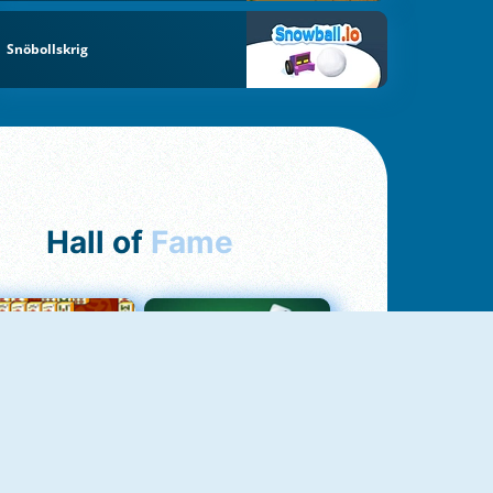
Snöbollskrig
Hall of
Fame
ah Jong Connect
Yatzy