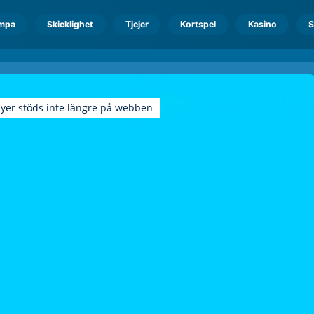
mpa
Skicklighet
Tjejer
Kortspel
Kasino
S
ayer stöds inte längre på webben