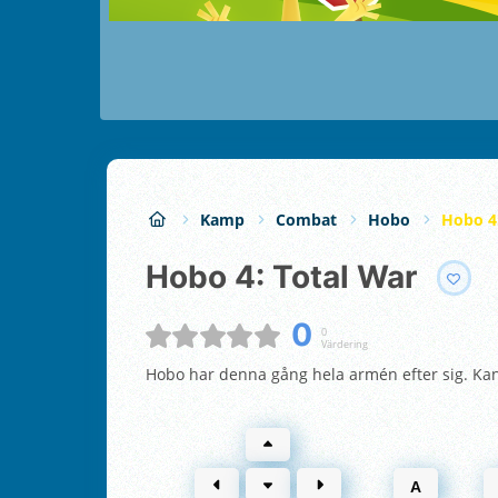
Kamp
Combat
Hobo
Hobo 4
Hobo 4: Total War
0
0
Värdering
Hobo har denna gång hela armén efter sig. K
A