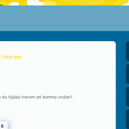
: Total War
an du hjälpa honom att komma undan?
S