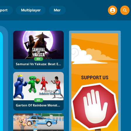
port
Multiplayer
Mer
NY
Samurai Vs Yakuza: Beat Em Up
NY
Garten Of Rainbow Monsters