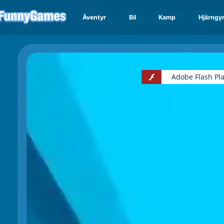
Äventyr
Bil
Kamp
Hjärngy
Adobe Flash Pl