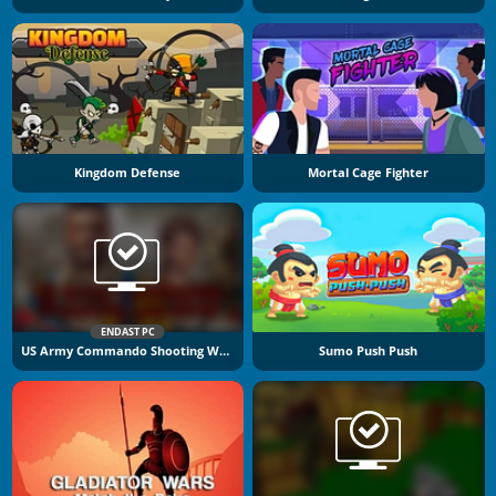
Kingdom Defense
Mortal Cage Fighter
ENDAST PC
US Army Commando Shooting Warzone
Sumo Push Push