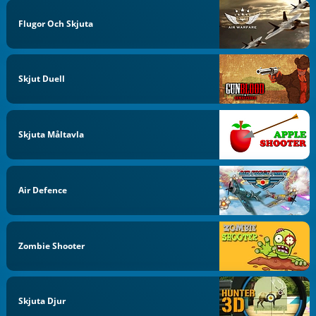
Flugor Och Skjuta
Skjut Duell
Skjuta Måltavla
Air Defence
Zombie Shooter
Skjuta Djur