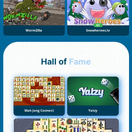
NY
WormZilla
Snowheroes.io
Hall of
Fame
Mah Jong Connect
Yatzy