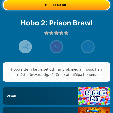
Spela Nu
Hobo 2: Prison Brawl
Hobo sitter i fängelset och får bråk med allihopa. Han
måste försvara sig, så försök att hjälpa honom.
Arkad