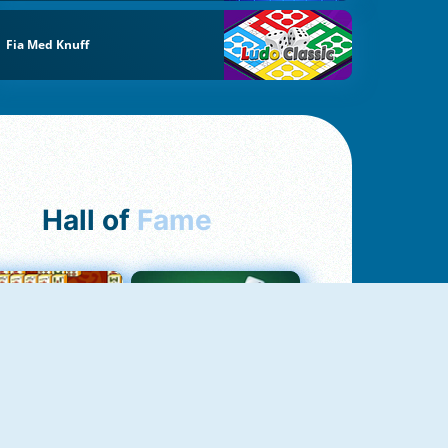
Fia Med Knuff
Hall of
Fame
ah Jong Connect
Yatzy