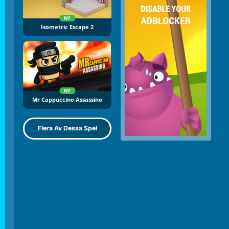
NY
Isometric Escape 2
NY
Mr Cappuccino Assassino
Flera Av Dessa Spel