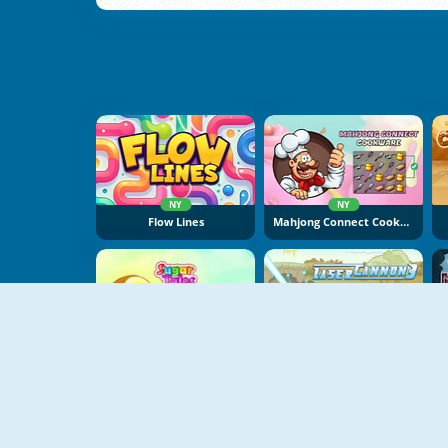
NY
NY
Flow Lines
Mahjong Connect Cookware
NY
Sugar Tales
Laser Cannon 3