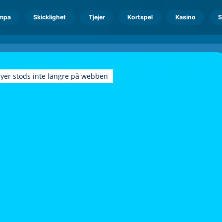
mpa
Skicklighet
Tjejer
Kortspel
Kasino
S
ayer stöds inte längre på webben