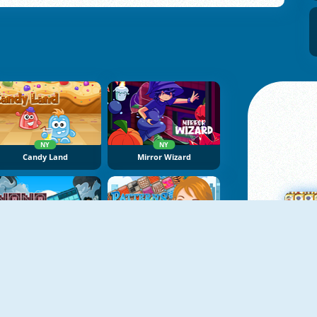
NY
NY
Candy Land
Mirror Wizard
NY
NoNoSparks: Genesis
Patterns Link
M