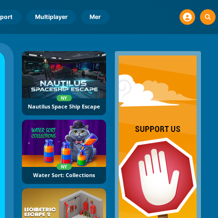
port
Multiplayer
Mer
NY
Nautilus Space Ship Escape
NY
Water Sort: Collections