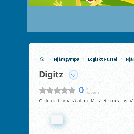
Hjärngympa
Logiskt Pussel
Hjä
Digitz
0
0
Värdering
Ordna siffrorna så att du får talet som visas p