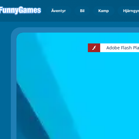
Äventyr
Bil
Kamp
Hjärngy
Adobe Flash Pl