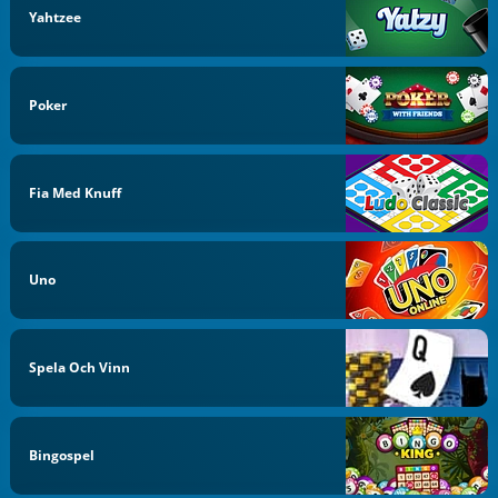
Yahtzee
Poker
Fia Med Knuff
Uno
Spela Och Vinn
Bingospel