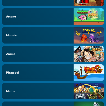
Arcane
Monster
Anime
Piratspel
Maffia