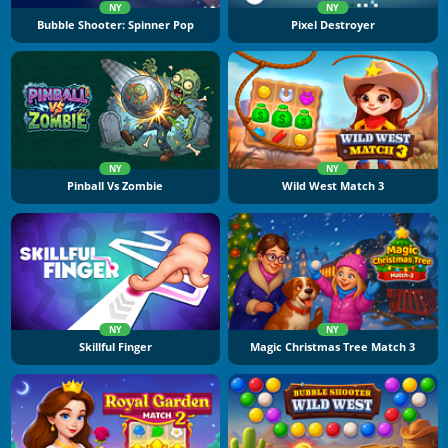
NY
NY
Bubble Shooter: Spinner Pop
Pixel Destroyer
NY
NY
Pinball Vs Zombie
Wild West Match 3
NY
NY
Skillful Finger
Magic Christmas Tree Match 3