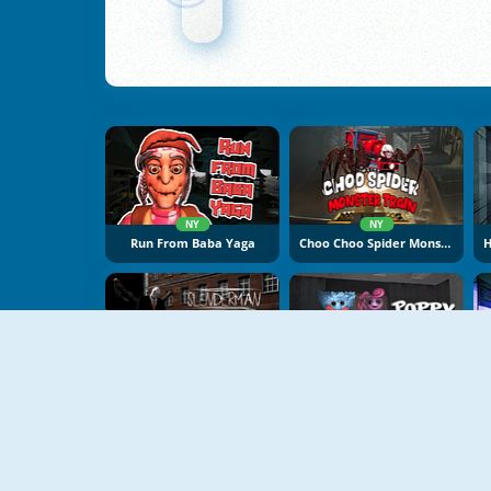
NY
NY
Run From Baba Yaga
Choo Choo Spider Monster Train
NY
NY
Slenderman Back To School
Poppy Playtime 3