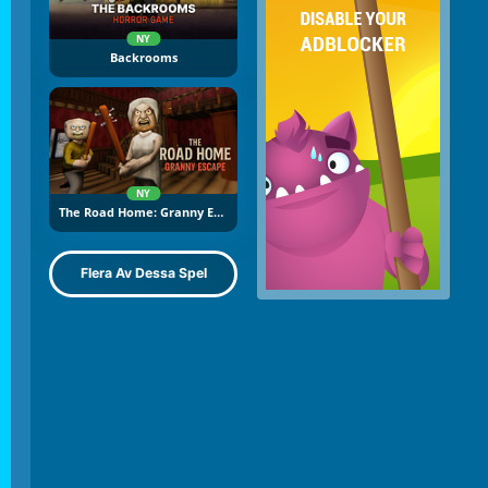
NY
Backrooms
NY
The Road Home: Granny Escape
Flera Av Dessa Spel