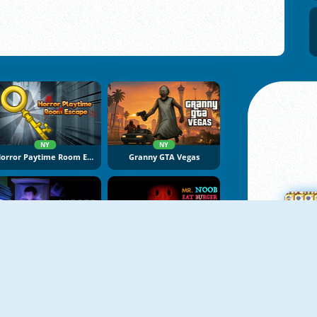
NY
NY
Horror Paytime Room Escape
Granny GTA Vegas
NY
NY
Cursed Dreams
Mr Noob Eat Burger
M