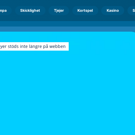
mpa
Skicklighet
Tjejer
Kortspel
Kasino
S
ayer stöds inte längre på webben