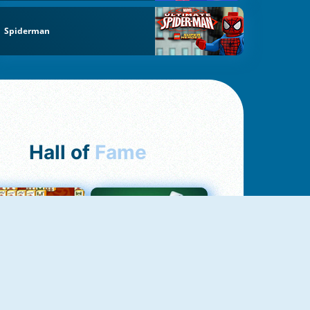
Spiderman
Hall of
Fame
ah Jong Connect
Yatzy