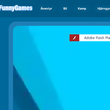
Äventyr
Bil
Kamp
Hjärngy
Adobe Flash Pl