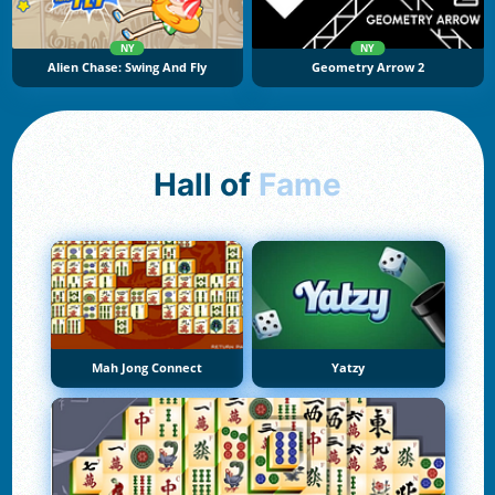
NY
NY
Alien Chase: Swing And Fly
Geometry Arrow 2
Hall of
Fame
Mah Jong Connect
Yatzy