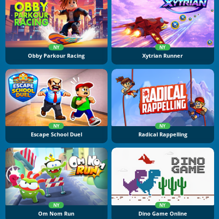
NY
NY
Obby Parkour Racing
Xytrian Runner
NY
NY
Escape School Duel
Radical Rappelling
NY
NY
Om Nom Run
Dino Game Online