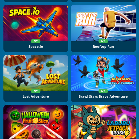
NY
NY
Space.io
Rooftop Run
NY
NY
Lost Adventure
Brawl Stars Brave Adventure