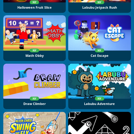
NY
NY
Halloween Fruit Slice
Labubu Jetpack Rush
NY
NY
Math Obby
Cat Escape
NY
NY
Draw Climber
Labubu Adventure