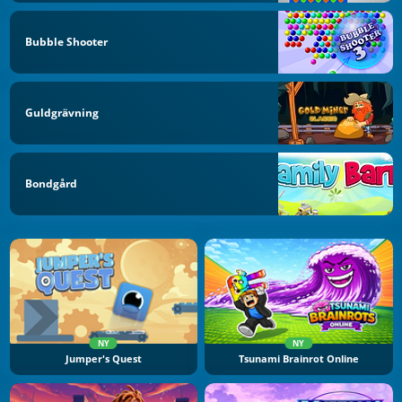
Bubble Shooter
Guldgrävning
Bondgård
NY
NY
Jumper's Quest
Tsunami Brainrot Online