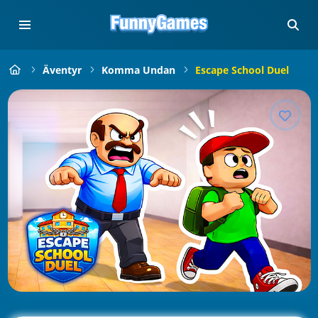
Äventyr
Komma Undan
Escape School Duel