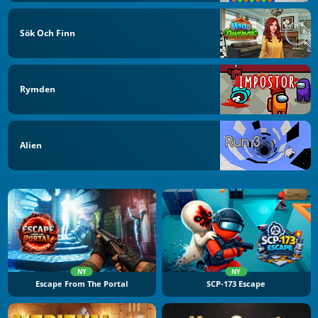
Sök Och Finn
Rymden
Alien
NY
NY
Escape From The Portal
SCP-173 Escape