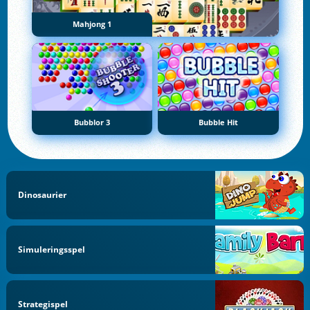
Mahjong 1
Bubblor 3
Bubble Hit
Dinosaurier
Simuleringsspel
Strategispel