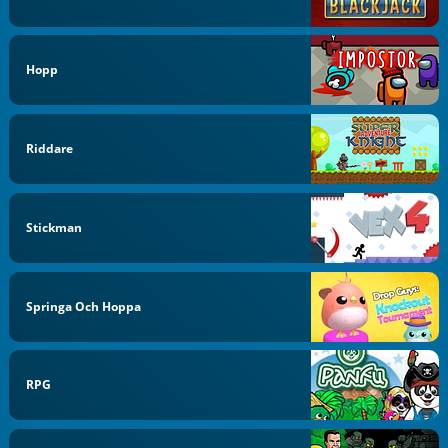
Hopp
Riddare
Stickman
Springa Och Hoppa
RPG