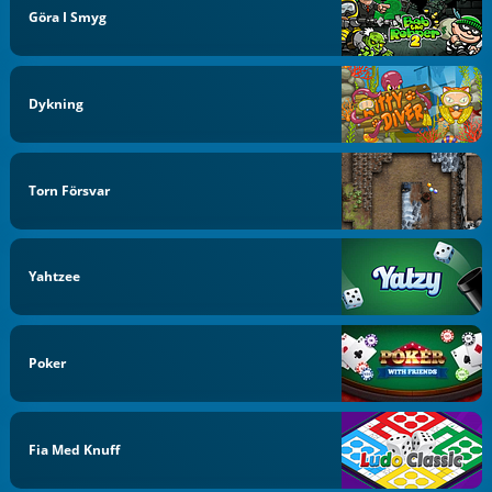
Göra I Smyg
Dykning
Torn Försvar
Yahtzee
Poker
Fia Med Knuff