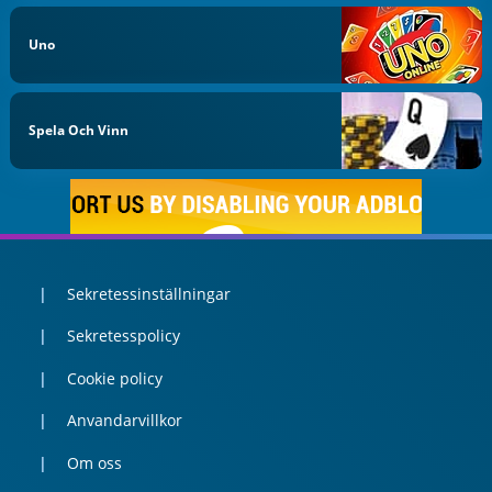
Uno
Spela Och Vinn
Sekretessinställningar
Sekretesspolicy
Cookie policy
Anvandarvillkor
Om oss