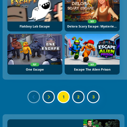
NY
Flakboy Lab Escape
Delora Scary Escape: Mysteries Adventure
NY
NY
One Escape
Escape The Alien Prison
1
2
3