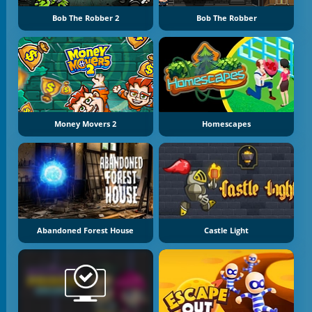
Bob The Robber 2
Bob The Robber
Money Movers 2
Homescapes
Abandoned Forest House
Castle Light