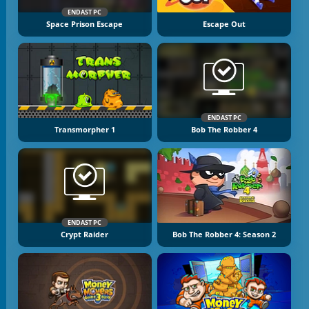
ENDAST PC
Space Prison Escape
Escape Out
ENDAST PC
Transmorpher 1
Bob The Robber 4
ENDAST PC
Crypt Raider
Bob The Robber 4: Season 2