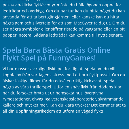
peka-och-klicka flyktäventyr måste du hålla ögonen öppna för
ledtrådar och verktyg. Om du har tur kan du hitta något du kan
använda för att ta bort gångjärnen, eller kanske kan du hitta
några gem och silvertejp för att som MacGyver ta dig ut. Om du
ser några symboler eller siffror ristade på väggarna eller en bit
papper, notera! Sådana ledtrådar kan komma till nytta senare.
Spela Bara Bästa Gratis Online
Flykt Spel på FunnyGames!
Vi har massor av roliga flyktspel för dig att spela om du vill
koppla av från vardagens stress med ett bra flyktpussel. Om du
älskar läskiga filmer får du också en riktig kick av att spela
några av våra thrillerspel. Utför en snäv flykt från dödens klor
när du försöker bryta ut ur hemsökta hus, övergivna
rymdstationer, ohyggliga vetenskapslaboratorier, skrämmande
källare och mycket mer. Kan du klara trycket? Det kommer att ta
all din uppfinningsrikedom att utföra en vågad flykt!