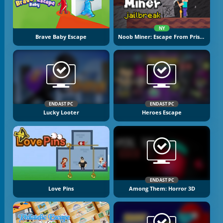
NY
Brave Baby Escape
Noob Miner: Escape From Prison
ENDAST PC
ENDAST PC
Lucky Looter
Heroes Escape
ENDAST PC
Love Pins
Among Them: Horror 3D