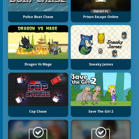
ENDAST PC
Police Boat Chase
Prison Escape Online
Dragon Vs Mage
Sneaky James
Cop Chase
Save The Girl 2