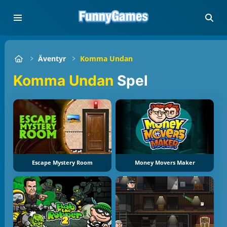
Äventyr
Komma Undan
Komma Undan
Spel
Escape Mystery Room
Money Movers Maker