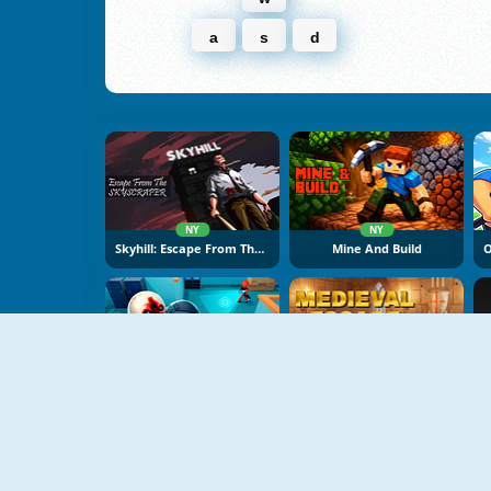
a
s
d
NY
NY
Skyhill: Escape From The Skyscraper
Mine And Build
NY
NY
SCP-173 Escape
Medieval Escape