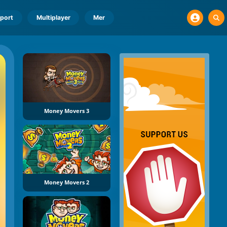
port
Multiplayer
Mer
Money Movers 3
Money Movers 2