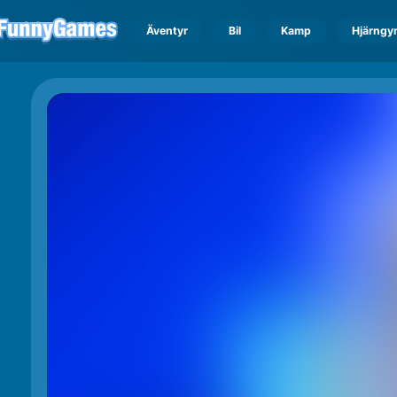
Äventyr
Bil
Kamp
Hjärngy