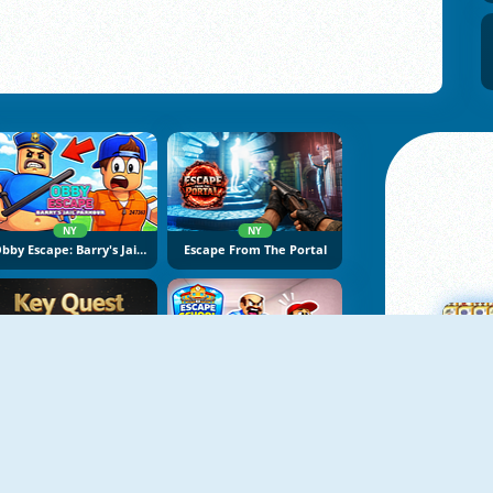
NY
NY
Obby Escape: Barry's Jail Parkour
Escape From The Portal
NY
NY
Key Quest
Escape School Duel
M