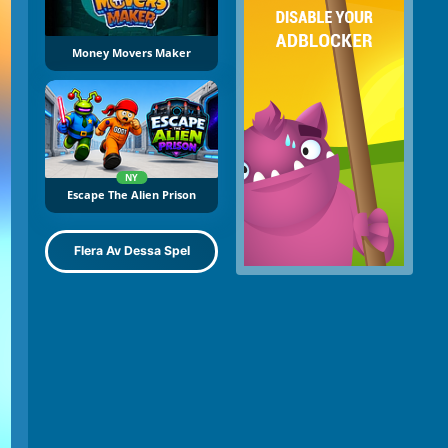
Money Movers Maker
NY
Escape The Alien Prison
Flera Av Dessa Spel