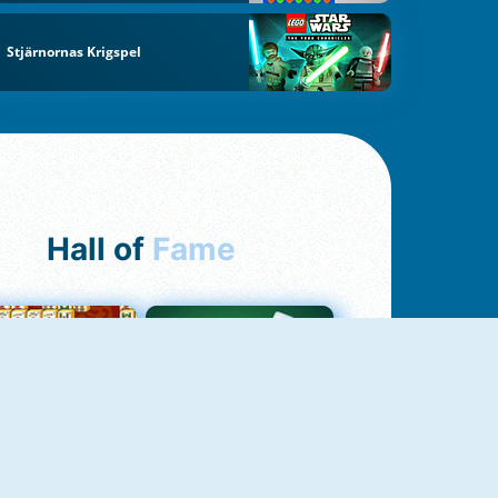
Stjärnornas Krigspel
Hall of
Fame
ah Jong Connect
Yatzy