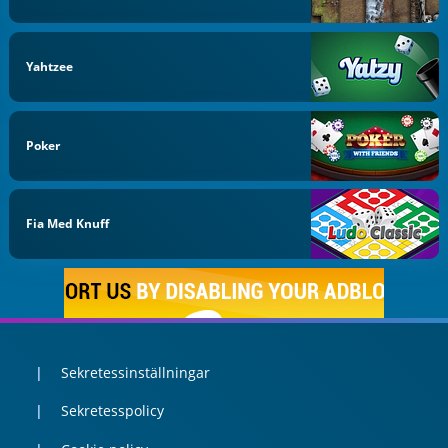
Yahtzee
Poker
Fia Med Knuff
Sekretessinställningar
Sekretesspolicy