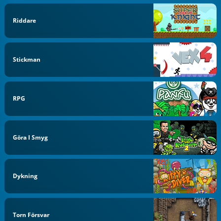
Riddare
Stickman
RPG
Göra I Smyg
Dykning
Torn Försvar