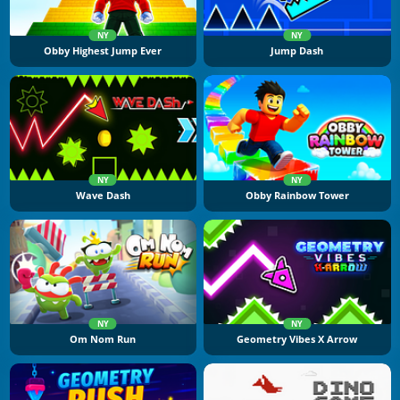
NY
NY
Obby Highest Jump Ever
Jump Dash
NY
NY
Wave Dash
Obby Rainbow Tower
NY
NY
Om Nom Run
Geometry Vibes X Arrow