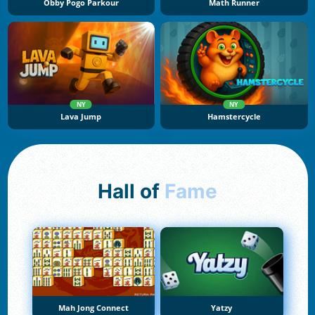
Obby Pogo Parkour
Math Runner
NY
NY
Lava Jump
Hamstercycle
Hall of
Fame
Mah Jong Connect
Yatzy