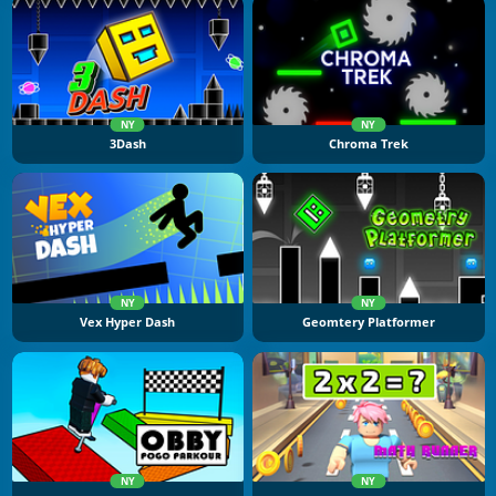
NY
NY
3Dash
Chroma Trek
NY
NY
Vex Hyper Dash
Geomtery Platformer
NY
NY