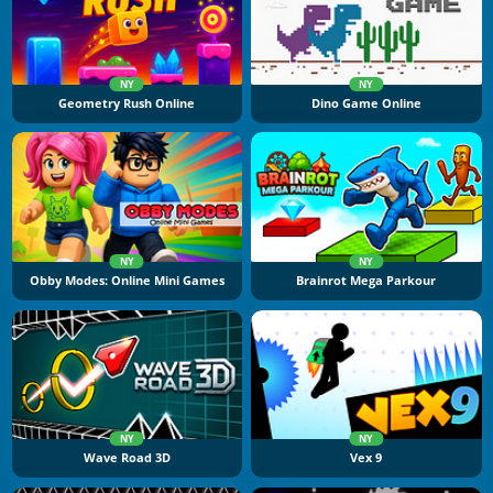
NY
NY
Geometry Rush Online
Dino Game Online
NY
NY
Obby Modes: Online Mini Games
Brainrot Mega Parkour
NY
NY
Wave Road 3D
Vex 9