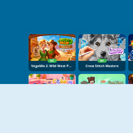
NY
NY
VegaMix 2: Wild West Puzzle
Cross Stitch Masters
NY
NY
Cake Merge 2
Food Sort Puzzle