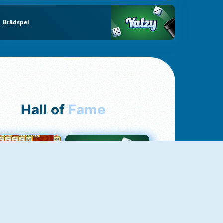
Brädspel
Hall of
Fame
ah Jong Connect
Yatzy