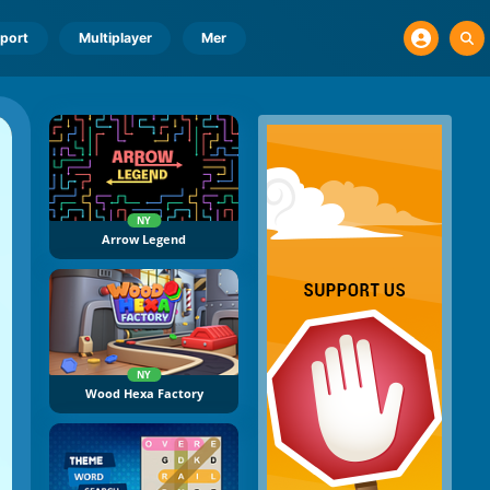
port
Multiplayer
Mer
NY
Arrow Legend
NY
Wood Hexa Factory