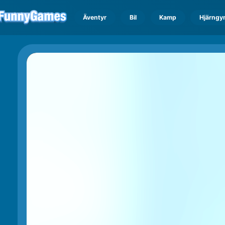
Äventyr
Bil
Kamp
Hjärngy