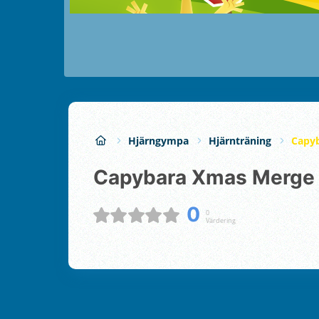
Hjärngympa
Hjärnträning
Capy
Capybara Xmas Merge
0
0
Värdering