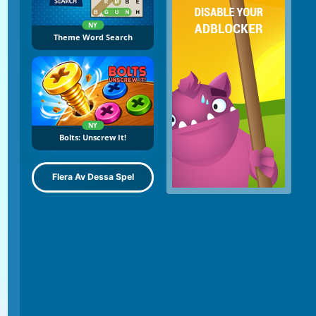
NY
Theme Word Search
NY
Bolts: Unscrew It!
Flera Av Dessa Spel