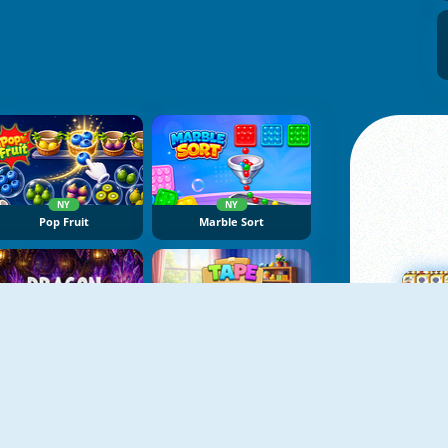
NY
NY
Pop Fruit
Marble Sort
NY
NY
Dragon Egg Master
Tape Sort 3D
M