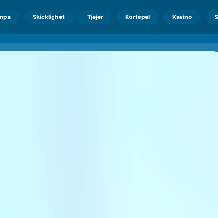
mpa
Skicklighet
Tjejer
Kortspel
Kasino
S