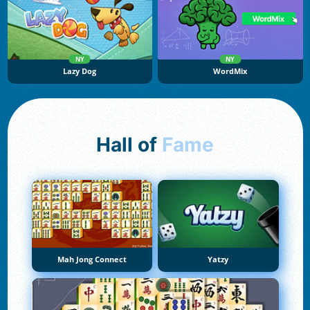
NY
NY
Lazy Dog
WordMix
Hall of
Fame
Mah Jong Connect
Yatzy