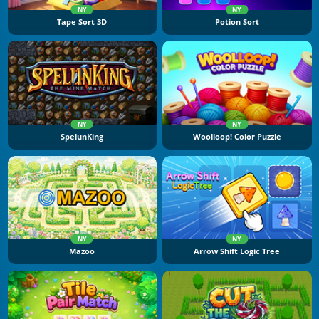
NY
NY
Tape Sort 3D
Potion Sort
NY
NY
SpelunKing
Woolloop! Color Puzzle
NY
NY
Mazoo
Arrow Shift Logic Tree