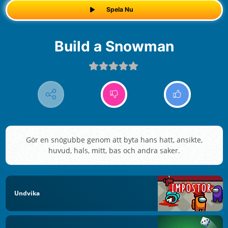
Spela Nu
Build a Snowman
Gör en snögubbe genom att byta hans hatt, ansikte,
huvud, hals, mitt, bas och andra saker.
Undvika