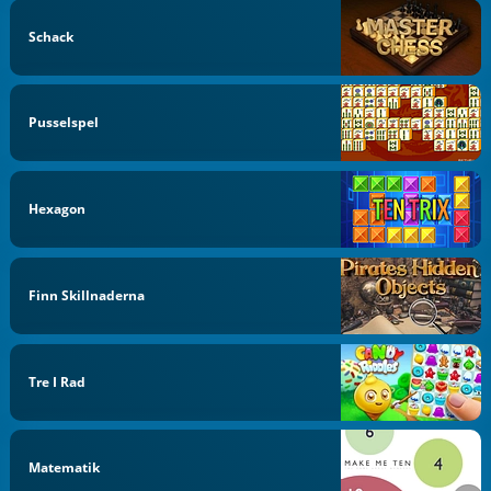
Schack
Pusselspel
Hexagon
Finn Skillnaderna
Tre I Rad
Matematik