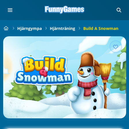
Hjärngympa
Hjärnträning
Build A Snowman