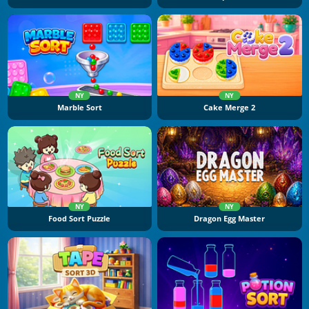
NY
NY
Marble Sort
Cake Merge 2
NY
NY
Food Sort Puzzle
Dragon Egg Master