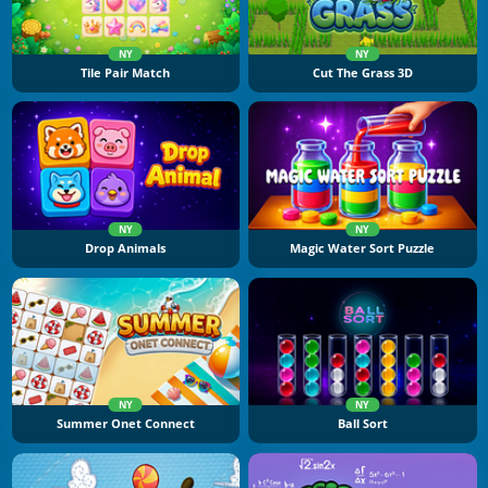
NY
NY
Tile Pair Match
Cut The Grass 3D
NY
NY
Drop Animals
Magic Water Sort Puzzle
NY
NY
Summer Onet Connect
Ball Sort