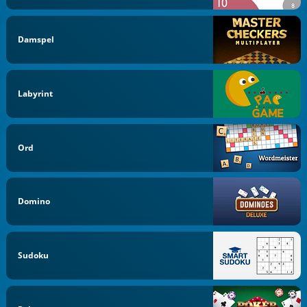
Damspel
Labyrint
Ord
Domino
Sudoku