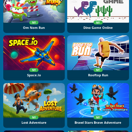
NY
NY
Om Nom Run
Dino Game Online
NY
NY
Space.io
Rooftop Run
NY
NY
Lost Adventure
Brawl Stars Brave Adventure