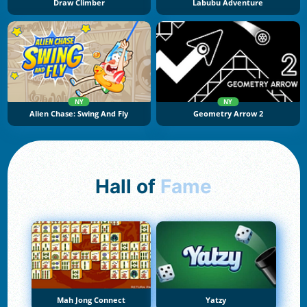
Draw Climber
Labubu Adventure
NY
NY
Alien Chase: Swing And Fly
Geometry Arrow 2
Hall of
Fame
Mah Jong Connect
Yatzy