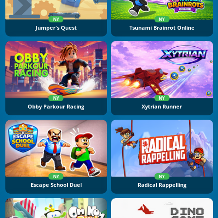
NY
NY
Jumper's Quest
Tsunami Brainrot Online
NY
NY
Obby Parkour Racing
Xytrian Runner
NY
NY
Escape School Duel
Radical Rappelling