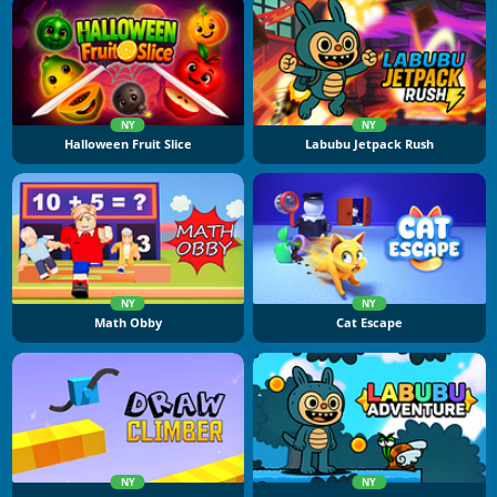
NY
NY
Halloween Fruit Slice
Labubu Jetpack Rush
NY
NY
Math Obby
Cat Escape
NY
NY