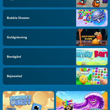
Bubble Shooter
Guldgrävning
Bondgård
Bejeweled