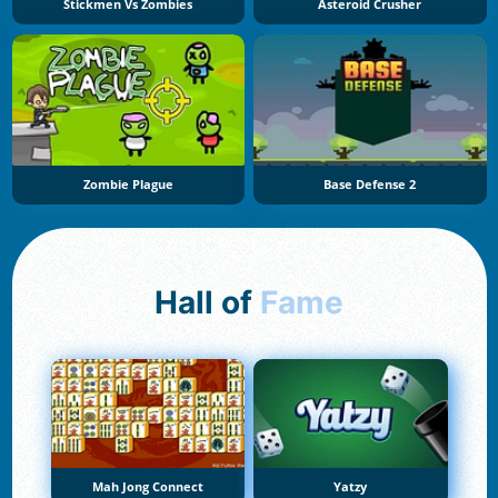
Stickmen Vs Zombies
Asteroid Crusher
Zombie Plague
Base Defense 2
Hall of
Fame
Mah Jong Connect
Yatzy