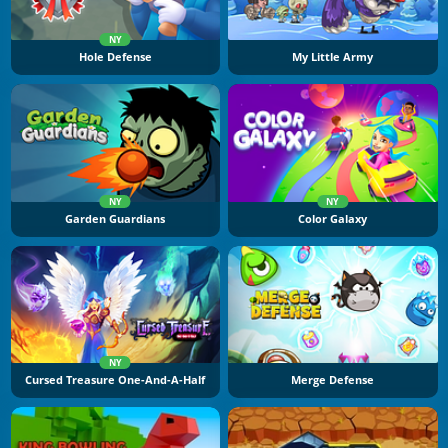
NY
Hole Defense
My Little Army
NY
NY
Garden Guardians
Color Galaxy
NY
Cursed Treasure One-And-A-Half
Merge Defense