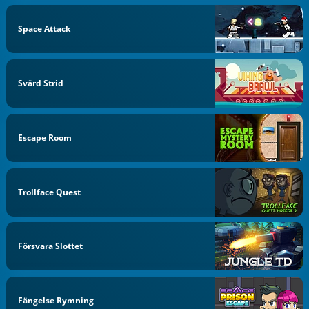
Space Attack
Svärd Strid
Escape Room
Trollface Quest
Försvara Slottet
Fängelse Rymning