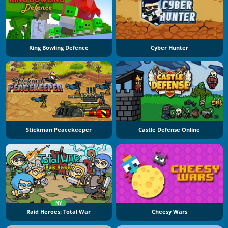
King Bowling Defence
Cyber Hunter
Stickman Peacekeeper
Castle Defense Online
NY
Raid Heroes: Total War
Cheesy Wars