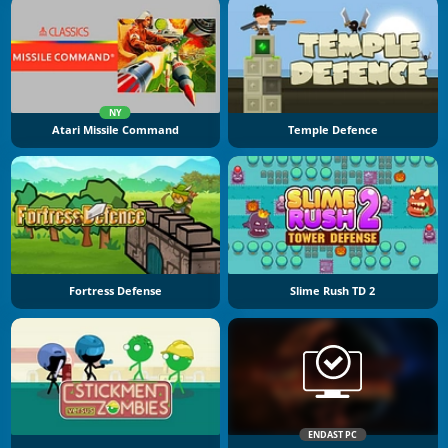
NY
Atari Missile Command
Temple Defence
Fortress Defense
Slime Rush TD 2
ENDAST PC