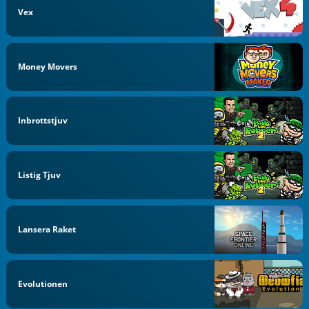
Vex
Money Movers
Inbrottstjuv
Listig Tjuv
Lansera Raket
Evolutionen