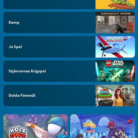
Kamp
.io Spel
Stjärnornas Krigspel
Dolda Föremål