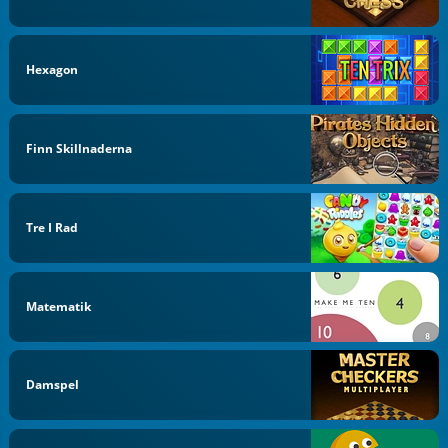
Hexagon
Finn Skillnaderna
Tre I Rad
Matematik
Damspel