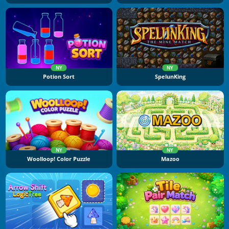
NY
NY
Potion Sort
SpelunKing
NY
NY
Woolloop! Color Puzzle
Mazoo