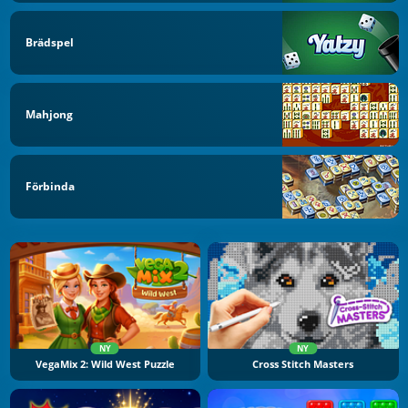
Brädspel
Mahjong
Förbinda
NY
NY
VegaMix 2: Wild West Puzzle
Cross Stitch Masters