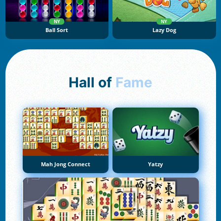
NY
NY
Ball Sort
Lazy Dog
Hall of
Fame
Mah Jong Connect
Yatzy