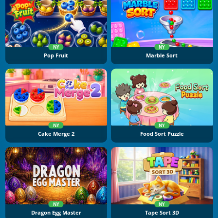
NY
NY
Pop Fruit
Marble Sort
NY
NY
Cake Merge 2
Food Sort Puzzle
NY
NY
Dragon Egg Master
Tape Sort 3D