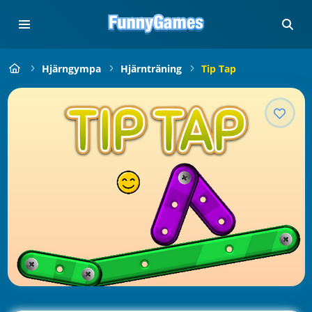
Hjärngympa
Hjärnträning
Tip Tap