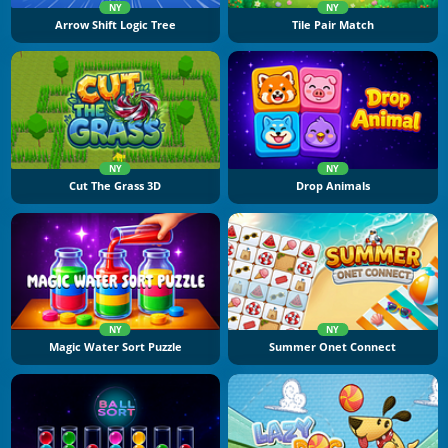
NY
NY
Arrow Shift Logic Tree
Tile Pair Match
NY
NY
Cut The Grass 3D
Drop Animals
NY
NY
Magic Water Sort Puzzle
Summer Onet Connect