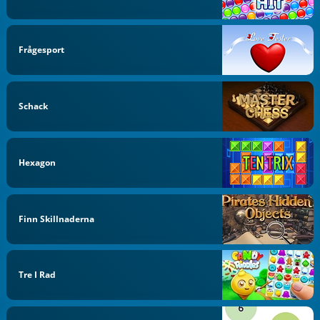
Frågesport
Schack
Hexagon
Finn Skillnaderna
Tre I Rad