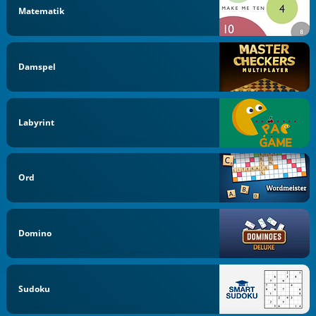
Matematik
Damspel
Labyrint
Ord
Domino
Sudoku