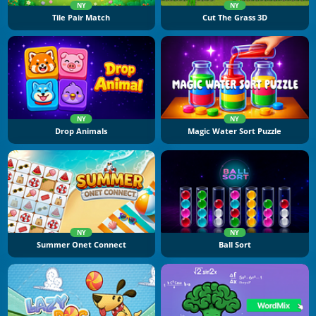
NY
NY
Tile Pair Match
Cut The Grass 3D
NY
NY
Drop Animals
Magic Water Sort Puzzle
NY
NY
Summer Onet Connect
Ball Sort