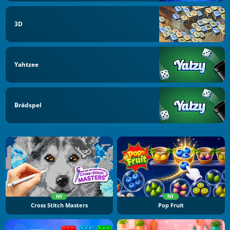
3D
Yahtzee
Brädspel
NY
NY
Cross Stitch Masters
Pop Fruit