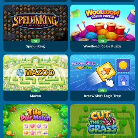
NY
NY
SpelunKing
Woolloop! Color Puzzle
NY
NY
Mazoo
Arrow Shift Logic Tree