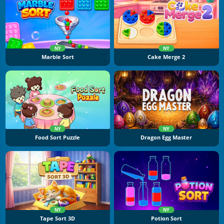
NY
NY
Marble Sort
Cake Merge 2
NY
NY
Food Sort Puzzle
Dragon Egg Master
NY
NY
Tape Sort 3D
Potion Sort