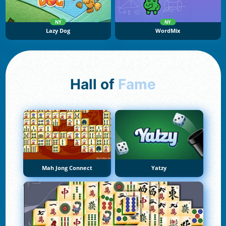
NY
NY
Lazy Dog
WordMix
Hall of
Fame
Mah Jong Connect
Yatzy