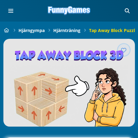
Hjärngympa
Hjärnträning
Tap Away Block Puzzle